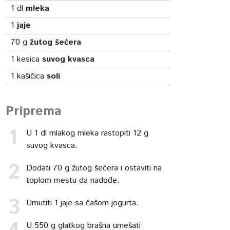
1
dl
mleka
1
jaje
70
g
žutog šećera
1
kesica
suvog kvasca
1
kašičica
soli
Priprema
U 1 dl mlakog mleka rastopiti 12 g
suvog kvasca.
Dodati 70 g žutog šećera i ostaviti na
toplom mestu da nadođe.
Umutiti 1 jaje sa čašom jogurta.
U 550 g glatkog brašna umešati