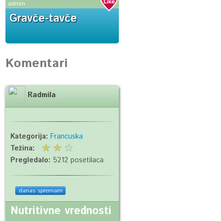
admin
Gravče-tavče
Komentari
Radmila
Kategorija:
Francuska
Težina:
Pregledalo:
5212 posetilaca
danas spremam
Nutritivne vrednosti