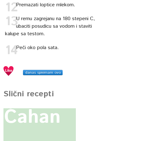
Premazati loptice mlekom.
U rernu zagrejanu na 180 stepeni C,
ubaciti posudicu sa vodom i staviti
kalupe sa testom.
Peći oko pola sata.
danas spremam ovo
Slični recepti
Ćahan