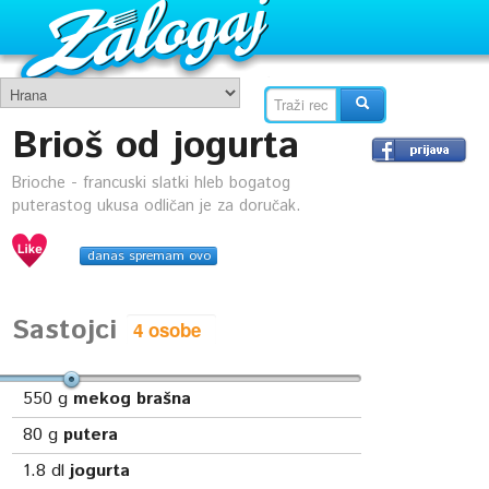
Brioš od jogurta
Brioche - francuski slatki hleb bogatog
puterastog ukusa odličan je za doručak.
danas spremam ovo
Sastojci
550
g
mekog brašna
80
g
putera
1.8
dl
jogurta