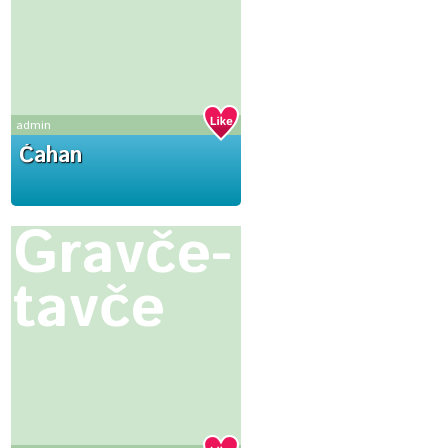
admin
Ćahan
Gravče-
tavče