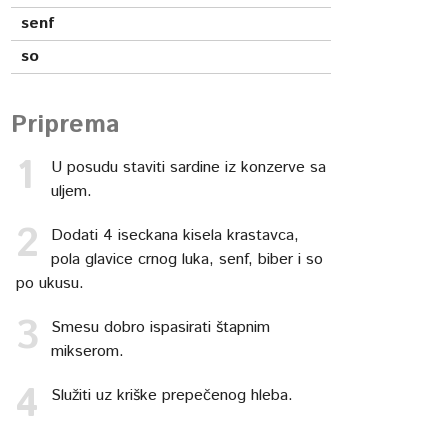
senf
so
Priprema
U posudu staviti sardine iz konzerve sa
uljem.
Dodati 4 iseckana kisela krastavca,
pola glavice crnog luka, senf, biber i so
po ukusu.
Smesu dobro ispasirati štapnim
mikserom.
Služiti uz kriške prepečenog hleba.