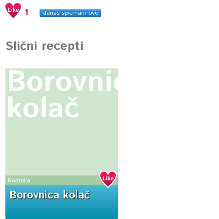
1
danas spremam ovo
Slični recepti
Borovnica
kolač
Radmila
Borovnica kolač