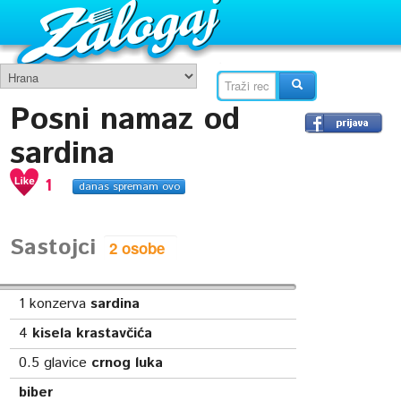
Posni namaz od
sardina
1
danas spremam ovo
Sastojci
1
konzerva
sardina
4
kisela krastavčića
0.5
glavice
crnog luka
biber