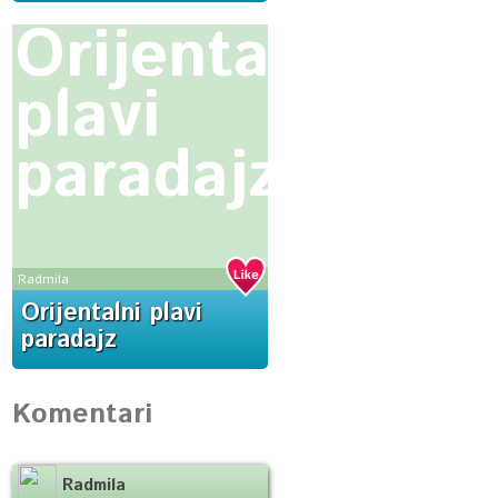
Orijentalni
plavi
paradajz
Radmila
Orijentalni plavi
paradajz
Komentari
Radmila