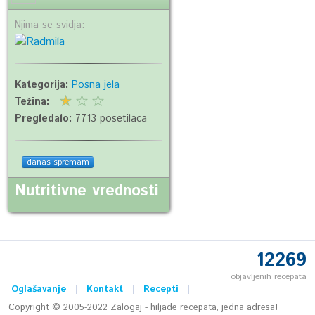
Njima se svidja:
Kategorija:
Posna jela
Težina:
Pregledalo:
7713 posetilaca
danas spremam
Nutritivne vrednosti
12269
objavljenih recepata
Oglašavanje
Kontakt
Recepti
Copyright © 2005-2022 Zalogaj - hiljade recepata, jedna adresa!