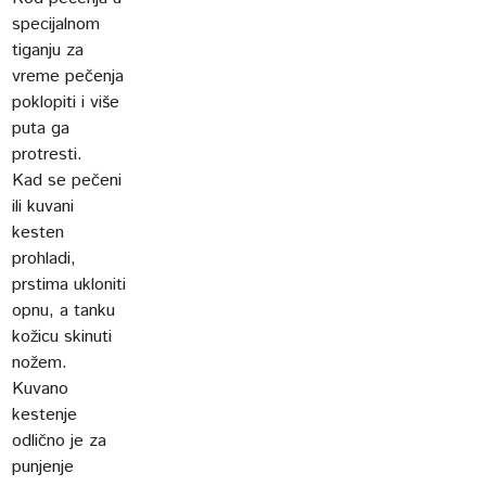
specijalnom
tiganju za
vreme pečenja
poklopiti i više
puta ga
protresti.
Kad se pečeni
ili kuvani
kesten
prohladi,
prstima ukloniti
opnu, a tanku
kožicu skinuti
nožem.
Kuvano
kestenje
odlično je za
punjenje