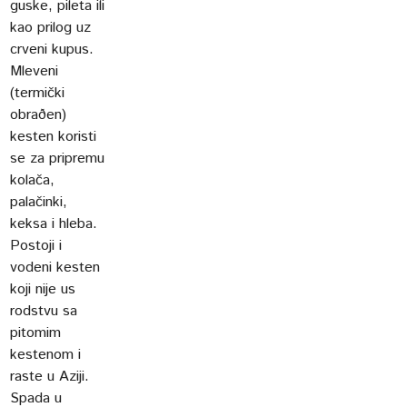
guske, pileta ili
kao prilog uz
crveni kupus.
Mleveni
(termički
obraðen)
kesten koristi
se za pripremu
kolača,
palačinki,
keksa i hleba.
Postoji i
vodeni kesten
koji nije us
rodstvu sa
pitomim
kestenom i
raste u Aziji.
Spada u