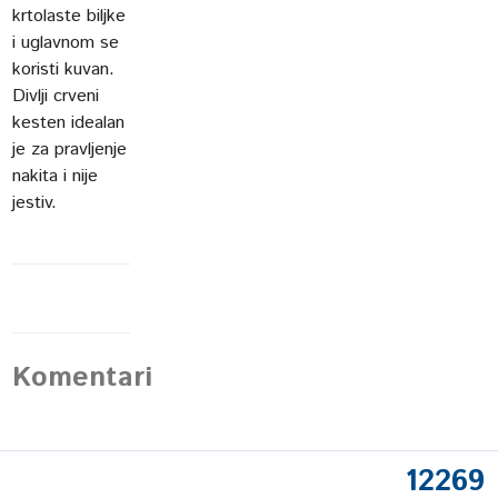
krtolaste biljke
i uglavnom se
koristi kuvan.
Divlji crveni
kesten idealan
je za pravljenje
nakita i nije
jestiv.
Komentari
12269