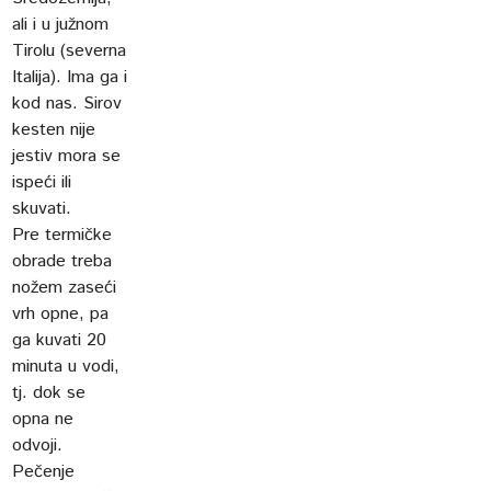
ali i u južnom
Tirolu (severna
Italija). Ima ga i
kod nas. Sirov
kesten nije
jestiv mora se
ispeći ili
skuvati.
Pre termičke
obrade treba
nožem zaseći
vrh opne, pa
ga kuvati 20
minuta u vodi,
tj. dok se
opna ne
odvoji.
Pečenje