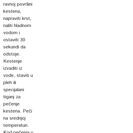
ravnoj površini
kestena,
napraviti krst,
naliti hladnom
vodom i
ostaviti 30
sekundi da
odstoje.
Kestenje
izvaditi iz
vode, staviti u
pleh ili
specijalani
tiganj za
pečenje
kestena. Peći
na srednjoj
temperaturi.
Kod pečenja u