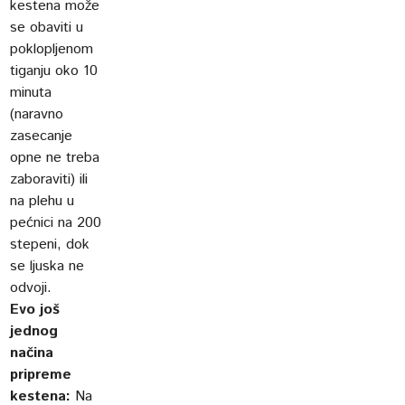
kestena može
se obaviti u
poklopljenom
tiganju oko 10
minuta
(naravno
zasecanje
opne ne treba
zaboraviti) ili
na plehu u
pećnici na 200
stepeni, dok
se ljuska ne
odvoji.
Evo još
jednog
načina
pripreme
kestena:
Na