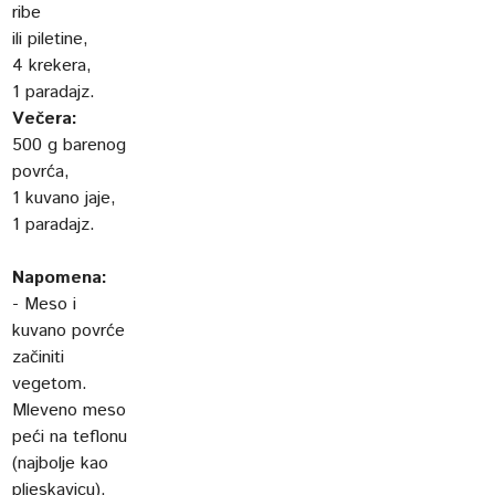
ribe
ili piletine,
4 krekera,
1 paradajz.
Večera:
500 g barenog
povrća,
1 kuvano jaje,
1 paradajz.
Napomena:
- Meso i
kuvano povrće
začiniti
vegetom.
Mleveno meso
peći na teflonu
(najbolje kao
pljeskavicu).