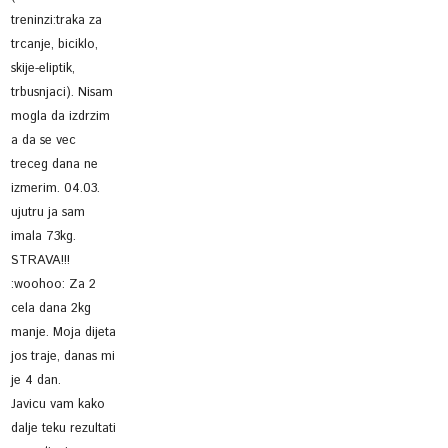
treninzi:traka za
trcanje, biciklo,
skije-eliptik,
trbusnjaci). Nisam
mogla da izdrzim
a da se vec
treceg dana ne
izmerim. 04.03.
ujutru ja sam
imala 73kg.
STRAVA!!!
:woohoo: Za 2
cela dana 2kg
manje. Moja dijeta
jos traje, danas mi
je 4 dan.
Javicu vam kako
dalje teku rezultati