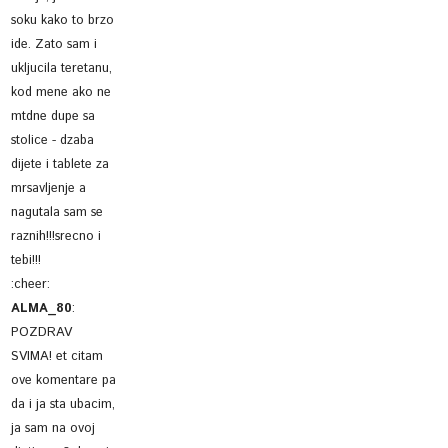
soku kako to brzo
ide. Zato sam i
ukljucila teretanu,
kod mene ako ne
mtdne dupe sa
stolice - dzaba
dijete i tablete za
mrsavljenje a
nagutala sam se
raznih!!!srecno i
tebi!!!
:cheer:
ALMA_80
:
POZDRAV
SVIMA! et citam
ove komentare pa
da i ja sta ubacim,
ja sam na ovoj