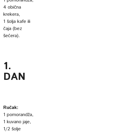
1 pomorandža,
4 obična
krekera,
1 šolja kafe ili
čaja (bez
šećera).
1.
DAN
Ručak:
1 pomorandža,
1 kuvano jaje,
1/2 šolje