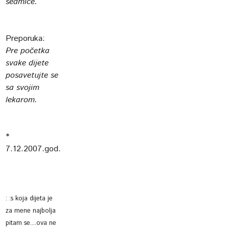
sedmice.
Preporuka:
Pre početka
svake dijete
posavetujte se
sa svojim
lekarom.
*
7.12.2007.god.
:
:s koja dijeta je
za mene najbolja
pitam se....ova ne