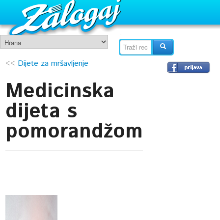
<<
Dijete za mršavljenje
Medicinska
dijeta s
pomorandžom