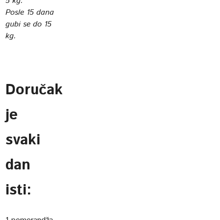
5 kg.
Posle 15 dana
gubi se do 15
kg.
Doručak
je
svaki
dan
isti: