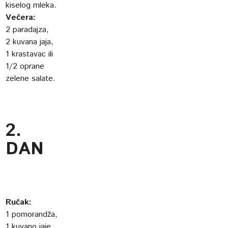
kiselog mleka.
Večera:
2 paradajza,
2 kuvana jaja,
1 krastavac ili
1/2 oprane
zelene salate.
2.
DAN
Ručak:
1 pomorandža,
1 kuvano jaje,