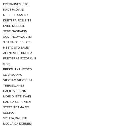
PREDAHNES.ISTO
KAO I JA,DVIJE
NEDELJE SAM NA
DIJETI PA POSLE TE
DVIJE NEDELJE
SEBE NAGRADIM
CAK I PICOM!ZA 2 ILI
3 DANA POJEDI JOS
NESTO STO ZALIS
ALI NEMOJ PUNO DA
PRETJERAS!POZDRAV!!!
;) ;) ;)
KRISTIJANA
:
POSTO
CE BRZO,AKO
VJEZBAM VJEZBE ZA
TRBUSNJAKE,I
DALJE SE DRZIM
MOJE DIJETE,SVAKI
DAN DA SE PENJEM
STEPENICAMA DO
SESTOG
SPRATA,DALI BIH
MOGLA DA DOBIJEM