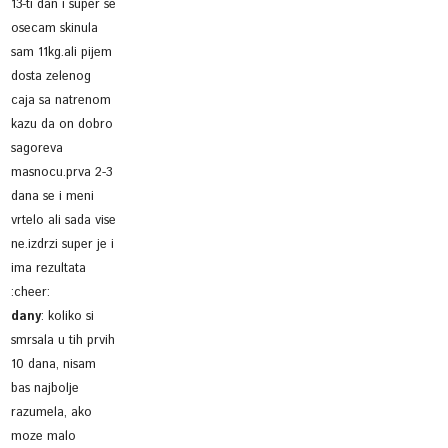
13-ti dan i super se
osecam skinula
sam 11kg.ali pijem
dosta zelenog
caja sa natrenom
kazu da on dobro
sagoreva
masnocu.prva 2-3
dana se i meni
vrtelo ali sada vise
ne.izdrzi super je i
ima rezultata
:cheer:
dany
:
koliko si
smrsala u tih prvih
10 dana, nisam
bas najbolje
razumela, ako
moze malo