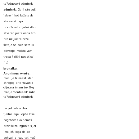
to?odgovori adminrk
adminrk
:
Da li ste baš
iskreni kad kažete da
ste se strogo
pridržavali dijete? Ako
stvarno jeste onda što
pre uključite brze
šetnje od pola sata ili
plivanje, možda vam
treba fizički podsticaj.
;) :)
bronzika
:
Anonimus wrote:
meni je trinaesti dan
strogog pridrzavanja
dijete a imam tek 5kg
manje :confused: kako
to?odgovori adminrk
pa pet kila u dva
tjedna nije uopće loše,
pogotovo ako nemaš
previše za izgubit ;) jel
ima još koga da se
pohvali s rezultatima?