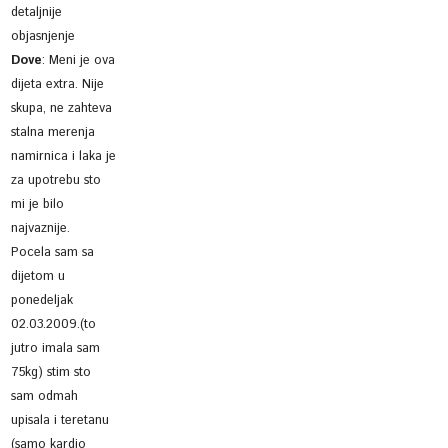
detaljnije
objasnjenje
Dove
:
Meni je ova
dijeta extra. Nije
skupa, ne zahteva
stalna merenja
namirnica i laka je
za upotrebu sto
mi je bilo
najvaznije.
Pocela sam sa
dijetom u
ponedeljak
02.03.2009.(to
jutro imala sam
75kg) stim sto
sam odmah
upisala i teretanu
(samo kardio