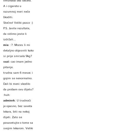
limunada bez šećera.
A i cigarete u
razumnoj meri neće
škoditi.
Stećno! Veliki pozzz :)
P.S. Javite rezultate,
da vidimo jeste li
izdržali...
mia
:
:?: Mozes li mi
detaljno objasniti kako
si prije smrsala 9kg?
suzi
:
cao imam jedno
pitanje.
trudna sam 6 mesec i
gojim se nenormalno.
Dali bi meni skodilo
da probam ovu dijetu?
:huh:
adminrk
:
U trudnoći
je opasno, bez saveta
lekara, biti na nekoj
dijeti. Zato se
posavetujte o tome sa
svojim lekarom. Veliki