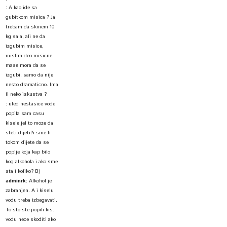
:
A kao ide sa
gubitkom misica ? Ja
trebam da skinem 10
kg sala, ali ne da
izgubim misice,
mislim deo misicne
mase mora da se
izgubi, samo da nije
nesto dramaticno. Ima
li neko iskustva ?
:
uled nestasice vode
popila sam casu
kisele,jel to moze da
steti dijeti?i sme li
tokom dijete da se
popije koja kap bilo
kog alkohola i ako sme
sta i koliko? B)
adminrk
:
Alkohol je
zabranjen. A i kiselu
vodu treba izbegavati.
To sto ste popili kis.
vodu nece skoditi ako