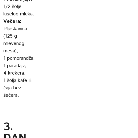
1/2 šolje
kiselog mleka.
Večera:
Pljeskavica
(125 g
mlevenog
mesa),
1 pomorandža,
1 paradajz,
4 krekera,
1 šolja kafe ili
čaja bez
šećera.
3.
DAN