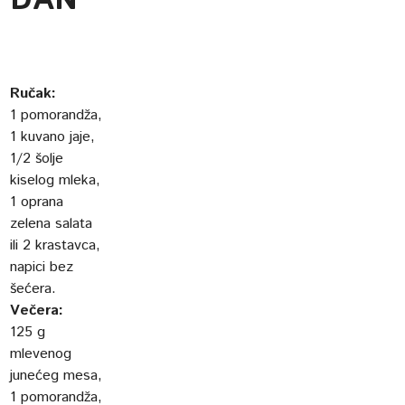
Ručak:
1 pomorandža,
1 kuvano jaje,
1/2 šolje
kiselog mleka,
1 oprana
zelena salata
ili 2 krastavca,
napici bez
šećera.
Večera:
125 g
mlevenog
junećeg mesa,
1 pomorandža,