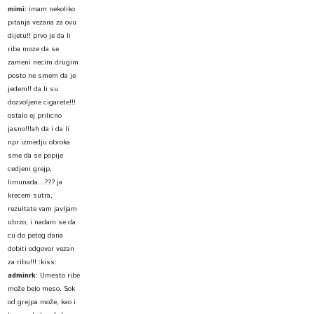
mimi
:
imam nekoliko
pitanja vezana za ovu
dijetu!! prvo je da li
riba moze da se
zameni necim drugim
posto ne smem da je
jedem!! da li su
dozvoljene cigarete!!!
ostalo ej prilicno
jasno!!!ah da i da li
npr izmedju obroka
sme da se popije
cedjeni grejp,
limunada...??? ja
krecem sutra,
rezultate vam javljam
ubrzo, i nadam se da
cu do petog dana
dobiti odgovor vezan
za ribu!!! :kiss:
adminrk
:
Umesto ribe
može belo meso. Sok
od grejpa može, kao i