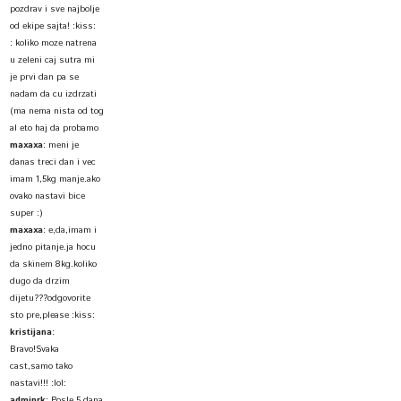
pozdrav i sve najbolje
od ekipe sajta! :kiss:
:
koliko moze natrena
u zeleni caj sutra mi
je prvi dan pa se
nadam da cu izdrzati
(ma nema nista od tog
al eto haj da probamo
maxaxa
:
meni je
danas treci dan i vec
imam 1,5kg manje.ako
ovako nastavi bice
super :)
maxaxa
:
e,da,imam i
jedno pitanje.ja hocu
da skinem 8kg.koliko
dugo da drzim
dijetu???odgovorite
sto pre,please :kiss:
kristijana
:
Bravo!Svaka
cast,samo tako
nastavi!!! :lol:
adminrk
:
Posle 5 dana