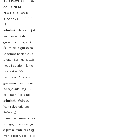
TRBUSWNJAKE I DA
ZATEGNEM
NOGE.ODGOVORITE
STO PRIJE!!!! :( :( :(
:?:
adminrk
:
Naravno, još
kad biste trčali do
gore bilo bi bolje. :)
Šalim se, sigurno da
je zdravo penjanje uz
stepenište i da zateže
noge i ostalo... Samo
nastavite biće
rezultata. Pozzzzzz ;)
gordana
:
a da li sma
se pije kafa, koja i u
kojij meri (količini)
adminrk
:
Može po
jedna-dve kafe bez
šećera. ;)
:
meni je trinaesti dan
strogog pridrzavanja
dijete a imam tek 5kg
manje :confused: kako