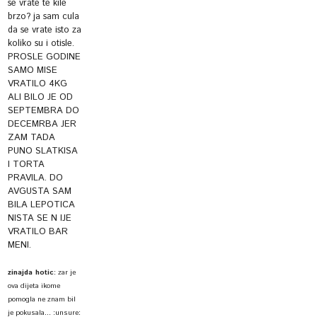
se vrate te kile
brzo? ja sam cula
da se vrate isto za
koliko su i otisle.
PROSLE GODINE
SAMO MISE
VRATILO 4KG
ALI BILO JE OD
SEPTEMBRA DO
DECEMRBA JER
ZAM TADA
PUNO SLATKISA
I TORTA
PRAVILA. DO
AVGUSTA SAM
BILA LEPOTICA
NISTA SE N IJE
VRATILO BAR
MENI.
zinajda hotic
:
zar je
ova dijeta ikome
pomogla ne znam bil
je pokusala... :unsure: