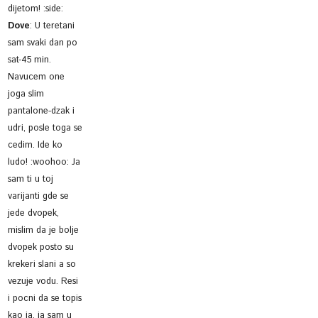
dijetom! :side:
Dove
:
U teretani
sam svaki dan po
sat-45 min.
Navucem one
joga slim
pantalone-dzak i
udri, posle toga se
cedim. Ide ko
ludo! :woohoo: Ja
sam ti u toj
varijanti gde se
jede dvopek,
mislim da je bolje
dvopek posto su
krekeri slani a so
vezuje vodu. Resi
i pocni da se topis
kao ja, ja sam u