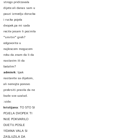
strogo pridrzavala
dijete ali danas sam u
pauzi izmedju dorucka
i rucka pojela
dvopek.pa mi sada
recite jesam li pocinila
"smrtni" greh?
odgovorite u
najkracem mogucem
roku da znam da li da
nastavim ili da
batalim?
adminrk
:
Ipak
nastavite sa dijetom,
ali nemojte ponovo
prekrsiti pravila da ne
bude sve uzalud.
:side:
kristijana
:
TO STO SI
POJELA DVOPEK TI
NIJE POKVARILO
DIJETU.POSLE
11DANA VALA SI
ZASLUZILA DA