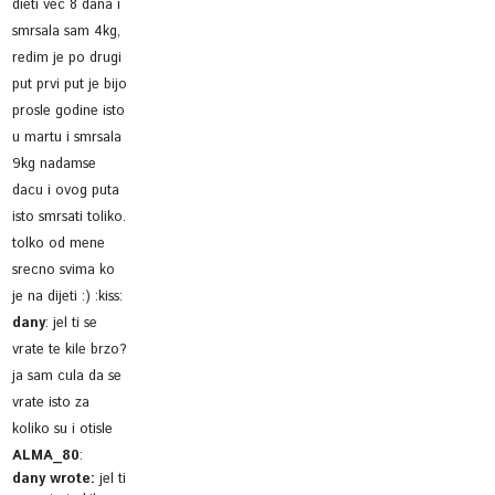
dieti vec 8 dana i
smrsala sam 4kg,
redim je po drugi
put prvi put je bijo
prosle godine isto
u martu i smrsala
9kg nadamse
dacu i ovog puta
isto smrsati toliko.
tolko od mene
srecno svima ko
je na dijeti :) :kiss:
dany
:
jel ti se
vrate te kile brzo?
ja sam cula da se
vrate isto za
koliko su i otisle
ALMA_80
:
dany wrote:
jel ti