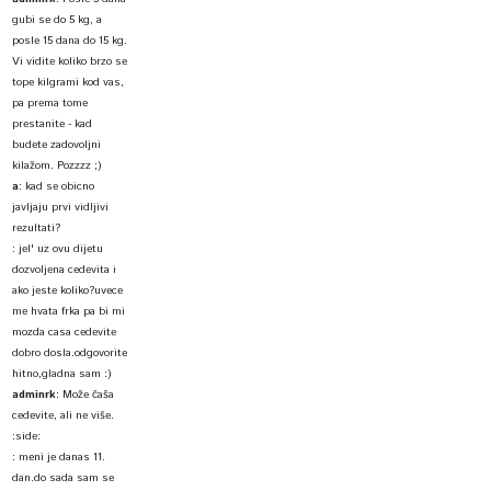
gubi se do 5 kg, a
posle 15 dana do 15 kg.
Vi vidite koliko brzo se
tope kilgrami kod vas,
pa prema tome
prestanite - kad
budete zadovoljni
kilažom. Pozzzz ;)
a
:
kad se obicno
javljaju prvi vidljivi
rezultati?
:
jel' uz ovu dijetu
dozvoljena cedevita i
ako jeste koliko?uvece
me hvata frka pa bi mi
mozda casa cedevite
dobro dosla.odgovorite
hitno,gladna sam :)
adminrk
:
Može čaša
cedevite, ali ne više.
:side:
:
meni je danas 11.
dan.do sada sam se