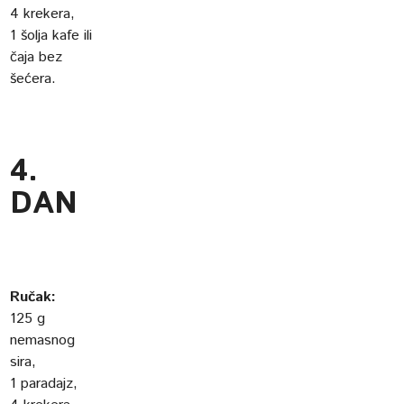
4 krekera,
1 šolja kafe ili
čaja bez
šećera.
4.
DAN
Ručak:
125 g
nemasnog
sira,
1 paradajz,