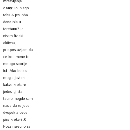
mrsavljenja.
dany
:
Joj blago
tebi! A jesi oba
dana isla u
teretanu? Ja
nisam fizicki
aktivna,
pretpostavljam da
ce kod mene to
mnogo sporije
ici...Ako budes
mogla javi mi
kakve krekere
jedes, tj. sta
tacno, negde sam
nasla da se jede
dvopek a ovde
pise krekeri :0
Pozz i srecno sa