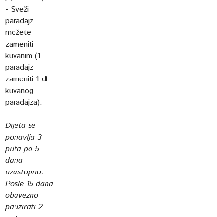
- Sveži
paradajz
možete
zameniti
kuvanim (1
paradajz
zameniti 1 dl
kuvanog
paradajza).
Dijeta se
ponavlja 3
puta po 5
dana
uzastopno.
Posle 15 dana
obavezno
pauzirati 2