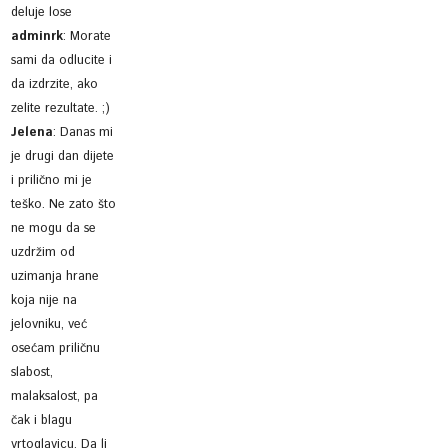
deluje lose
adminrk
:
Morate
sami da odlucite i
da izdrzite, ako
zelite rezultate. ;)
Jelena
:
Danas mi
je drugi dan dijete
i prilično mi je
teško. Ne zato što
ne mogu da se
uzdržim od
uzimanja hrane
koja nije na
jelovniku, već
osećam priličnu
slabost,
malaksalost, pa
čak i blagu
vrtoglavicu. Da li