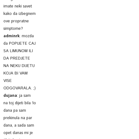
imate neki savet
kako da izbegnem
ove propratne
simptome?
adminrk
:
mozda
da POPIJETE CAJ
SA LIMUNOM ILI
DA PREDJETE
NA NEKU DIJETU
KOJA BI VAM
VISE
ODGOVARALA. ;)
dujana
:
ja sam
na toj dijeti bila 1o
dana pa sam
prekinula na par
dana, a sada sam
opet danas mi je