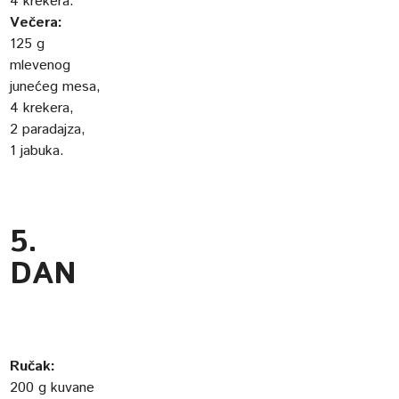
4 krekera.
Večera:
125 g
mlevenog
junećeg mesa,
4 krekera,
2 paradajza,
1 jabuka.
5.
DAN
Ručak:
200 g kuvane