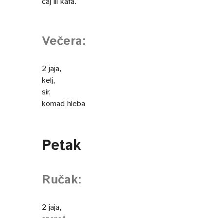
čaj ili kafa.
Večera:
2 jaja,
kelj,
sir,
komad hleba
Petak
Ručak:
2 jaja,