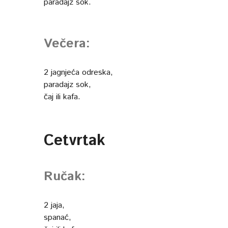
paradajz sok.
Večera:
2 jagnjeća odreska,
paradajz sok,
čaj ili kafa.
Cetvrtak
Ručak:
2 jaja,
spanać,