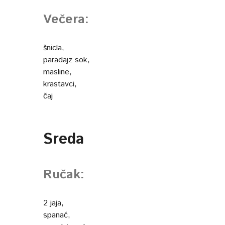
Večera:
šnicla,
paradajz sok,
masline,
krastavci,
čaj
Sreda
Ručak:
2 jaja,
spanać,