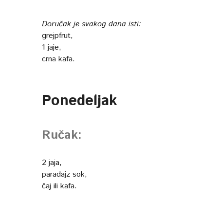
Doručak je svakog dana isti:
grejpfrut,
1 jaje,
crna kafa.
Ponedeljak
Ručak:
2 jaja,
paradajz sok,
čaj ili kafa.