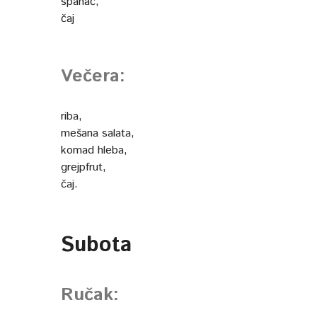
spanać,
čaj
Večera:
riba,
mešana salata,
komad hleba,
grejpfrut,
čaj.
Subota
Ručak: