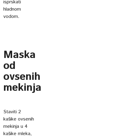
isprskati
hladnom
vodom.
Maska
od
ovsenih
mekinja
Staviti 2
kašike ovsenih
mekinja u 4
kašike mleka,