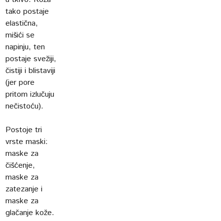
tako postaje
elastična,
mišići se
napinju, ten
postaje svežiji,
čistiji i blistaviji
(jer pore
pritom izlučuju
nečistoću).
Postoje tri
vrste maski:
maske za
čišćenje,
maske za
zatezanje i
maske za
glačanje kože.