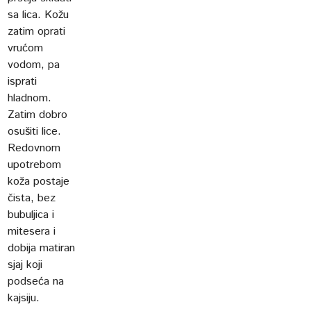
sa lica. Kožu
zatim oprati
vrućom
vodom, pa
isprati
hladnom.
Zatim dobro
osušiti lice.
Redovnom
upotrebom
koža postaje
čista, bez
bubuljica i
mitesera i
dobija matiran
sjaj koji
podseća na
kajsiju.