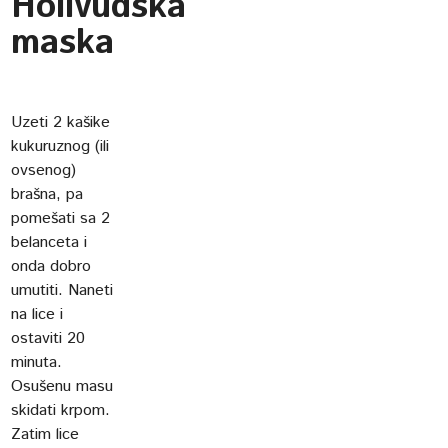
Holivudska
maska
Uzeti 2 kašike
kukuruznog (ili
ovsenog)
brašna, pa
pomešati sa 2
belanceta i
onda dobro
umutiti. Naneti
na lice i
ostaviti 20
minuta.
Osušenu masu
skidati krpom.
Zatim lice