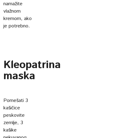
namažite
vlažnom
kremom, ako
je potrebno.
Kleopatrina
maska
Pomešati 3
kašičice
peskovite
zemlje, 3
kašike
nekuvanog