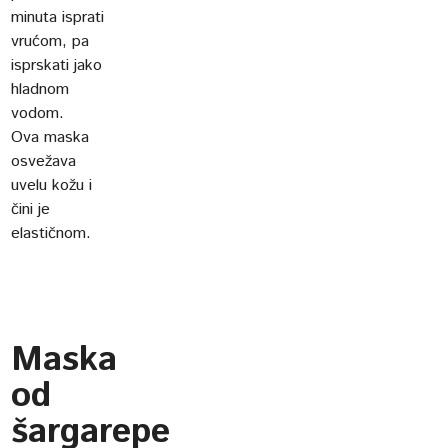
minuta isprati
vrućom, pa
isprskati jako
hladnom
vodom.
Ova maska
osvežava
uvelu kožu i
čini je
elastičnom.
Maska
od
šargarepe