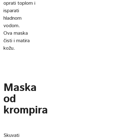
oprati toplom i
isparati
hladnom
vodom.
Ova maska
čisti i matira
kožu.
Maska
od
krompira
Skuvati