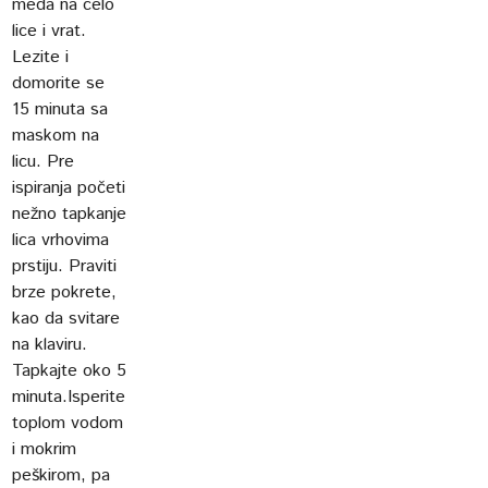
meda na celo
lice i vrat.
Lezite i
domorite se
15 minuta sa
maskom na
licu. Pre
ispiranja početi
nežno tapkanje
lica vrhovima
prstiju. Praviti
brze pokrete,
kao da svitare
na klaviru.
Tapkajte oko 5
minuta.Isperite
toplom vodom
i mokrim
peškirom, pa