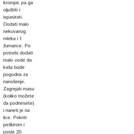
krompir, pa ga
oljuštiti i
ispasirati.
Dodati malo
nekuvanog
mleka i 1
žumance. Po
potrebi dodati
malo vode da
kaša bude
pogodna za
nanošenje.
Zagrejati masu
(koliko možete
da podnesete)
i naneti je na
lice. Pokriti
peškirom i
posle 20