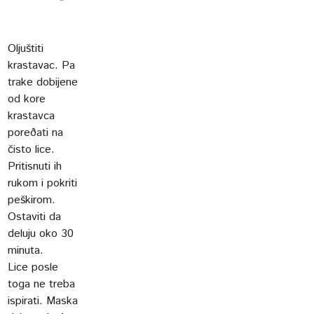
Oljuštiti
krastavac. Pa
trake dobijene
od kore
krastavca
poreðati na
čisto lice.
Pritisnuti ih
rukom i pokriti
peškirom.
Ostaviti da
deluju oko 30
minuta.
Lice posle
toga ne treba
ispirati. Maska