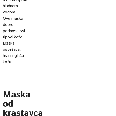
hladnom
vodom.
Ovu masku
dobro
podnose svi
tipovi kože.
Maska
osvežava,
hrani i glača
kožu.
Maska
od
krastavca