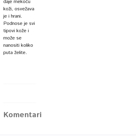
daje mekoću
koži, osvežava
je i hrani.
Podnose je svi
tipovi kože i
može se
nanositi koliko
puta želite.
Komentari