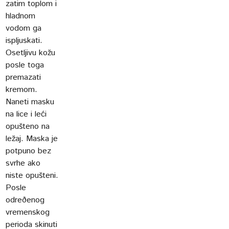
zatim toplom i
hladnom
vodom ga
ispljuskati.
Osetljivu kožu
posle toga
premazati
kremom.
Naneti masku
na lice i leći
opušteno na
ležaj. Maska je
potpuno bez
svrhe ako
niste opušteni.
Posle
odreðenog
vremenskog
perioda skinuti