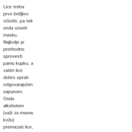
Lice treba
prvo brižljivo
očistiti, pa tek
onda staviti
masku.
Najbolje je
prethodno
sprovesti
parnu kupku, a
zatim lice
dobro oprati
odgovarajućim
sapunom.
Onda
alkoholom
(važi za masnu
kožu)
premazati lice,