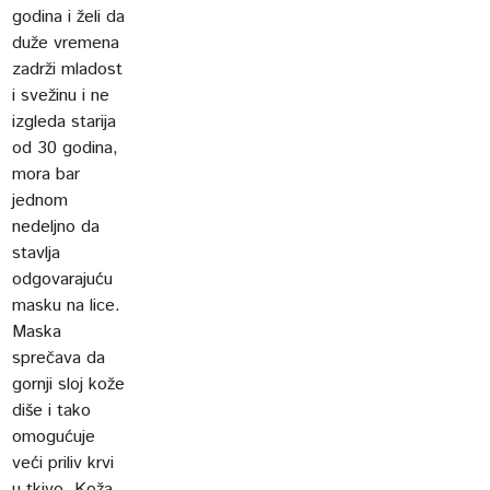
godina i želi da
duže vremena
zadrži mladost
i svežinu i ne
izgleda starija
od 30 godina,
mora bar
jednom
nedeljno da
stavlja
odgovarajuću
masku na lice.
Maska
sprečava da
gornji sloj kože
diše i tako
omogućuje
veći priliv krvi
u tkivo. Koža