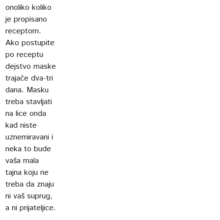
onoliko koliko
je propisano
receptom.
Ako postupite
po receptu
dejstvo maske
trajaće dva-tri
dana. Masku
treba stavljati
na lice onda
kad niste
uznemiravani i
neka to bude
vaša mala
tajna koju ne
treba da znaju
ni vaš suprug,
a ni prijateljice.