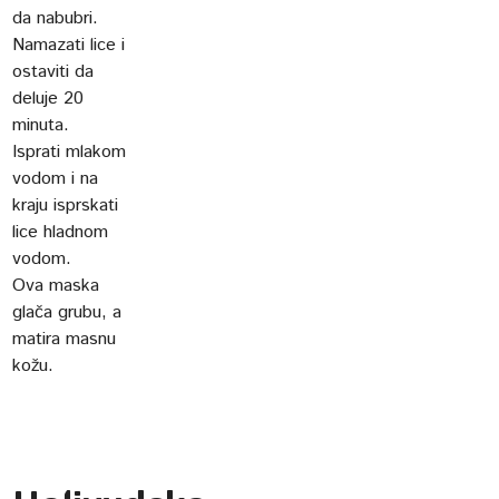
da nabubri.
Namazati lice i
ostaviti da
deluje 20
minuta.
Isprati mlakom
vodom i na
kraju isprskati
lice hladnom
vodom.
Ova maska
glača grubu, a
matira masnu
kožu.