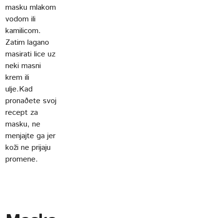
masku mlakom
vodom ili
kamilicom.
Zatim lagano
masirati lice uz
neki masni
krem ili
ulje.Kad
pronaðete svoj
recept za
masku, ne
menjajte ga jer
koži ne prijaju
promene.