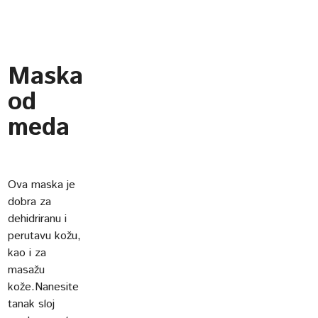
Maska
od
meda
Ova maska je
dobra za
dehidriranu i
perutavu kožu,
kao i za
masažu
kože.Nanesite
tanak sloj