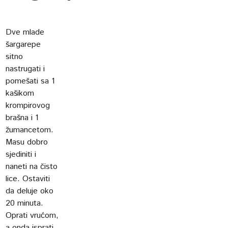
Dve mlade
šargarepe
sitno
nastrugati i
pomešati sa 1
kašikom
krompirovog
brašna i 1
žumancetom.
Masu dobro
sjediniti i
naneti na čisto
lice. Ostaviti
da deluje oko
20 minuta.
Oprati vrućom,
a onda isprati