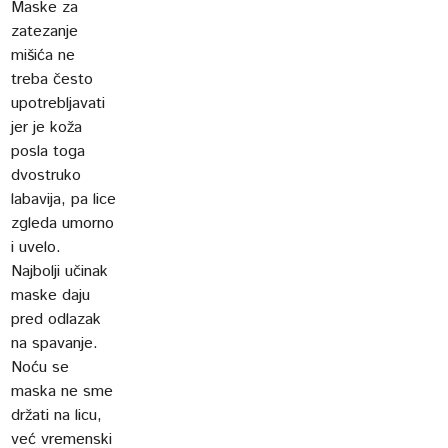
Maske za
zatezanje
mišića ne
treba često
upotrebljavati
jer je koža
posla toga
dvostruko
labavija, pa lice
zgleda umorno
i uvelo.
Najbolji učinak
maske daju
pred odlazak
na spavanje.
Noću se
maska ne sme
držati na licu,
već vremenski