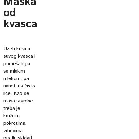
Maska
od
kvasca
Uzeti kesicu
suvog kvasca i
pomešati ga
sa mlakim
mlekom, pa
naneti na čisto
lice. Kad se
masa stvrdne
treba je
kružnim
pokretima,
vrhovima
prstiju skidati