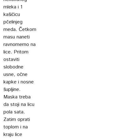
mleka i 1
kašičicu
pčelinjeg
meda. Četkom
masu naneti
ravnomerno na
lice. Pritom
ostaviti
slobodne
usne, očne
kapke i nosne
šupljine.
Maska treba
da stoji na licu
pola sata.
Zatim oprati
toplom i na
kraju lice