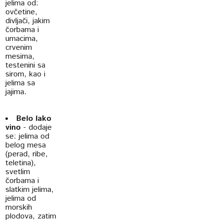
jelima od:
ovčetine,
divljači, jakim
čorbama i
umacima,
crvenim
mesima,
testenini sa
sirom, kao i
jelima sa
jajima.
Belo lako
vino
- dodaje
se: jelima od
belog mesa
(perad, ribe,
teletina),
svetlim
čorbama i
slatkim jelima,
jelima od
morskih
plodova, zatim