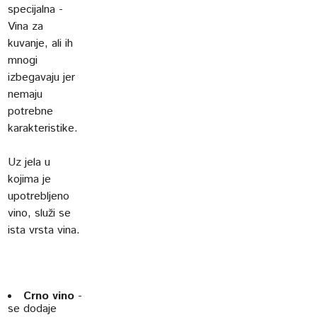
specijalna -
Vina za
kuvanje, ali ih
mnogi
izbegavaju jer
nemaju
potrebne
karakteristike.
Uz jela u
kojima je
upotrebljeno
vino, služi se
ista vrsta vina.
Crno vino
-
se dodaje