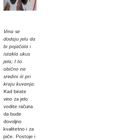
Vina se
dodaju jelu da
bi pojačala i
istakla ukus
jela; I to
obično na
sredini ili pri
kraju kuvanja.
Kad birate
vino za jelo
vodite računa
da bude
dovoljno
kvalitetno i za
piće. Postoje i