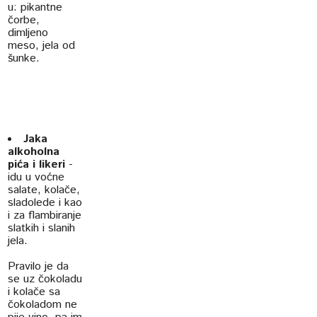
u: pikantne
čorbe,
dimljeno
meso, jela od
šunke.
Jaka
alkoholna
pića i likeri
-
idu u voćne
salate, kolače,
sladolede i kao
i za flambiranje
slatkih i slanih
jela.
Pravilo je da
se uz čokoladu
i kolače sa
čokoladom ne