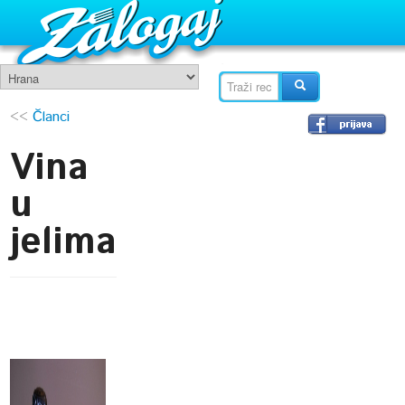
<<
Članci
Vina
u
jelima