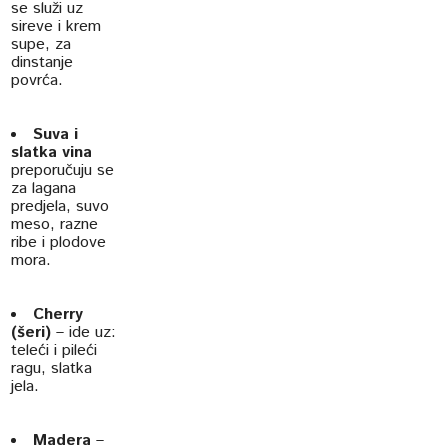
se služi uz
sireve i krem
supe, za
dinstanje
povrća.
Suva i
slatka vina
preporučuju se
za lagana
predjela, suvo
meso, razne
ribe i plodove
mora.
Cherry
(šeri)
– ide uz:
teleći i pileći
ragu, slatka
jela.
Madera
–