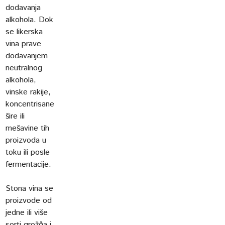
dodavanja
alkohola. Dok
se likerska
vina prave
dodavanjem
neutralnog
alkohola,
vinske rakije,
koncentrisane
šire ili
mešavine tih
proizvoda u
toku ili posle
fermentacije.
Stona vina se
proizvode od
jedne ili više
sorti grožða i