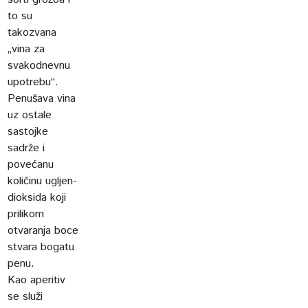
to su
takozvana
„vina za
svakodnevnu
upotrebu“.
Penušava vina
uz ostale
sastojke
sadrže i
povećanu
količinu ugljen-
dioksida koji
prilikom
otvaranja boce
stvara bogatu
penu.
Kao aperitiv
se služi