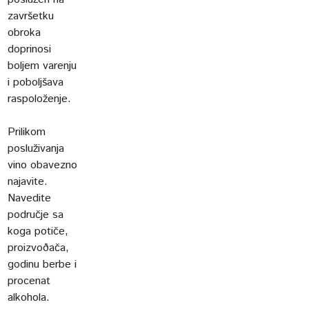
završetku
obroka
doprinosi
boljem varenju
i poboljšava
raspoloženje.
Prilikom
posluživanja
vino obavezno
najavite.
Navedite
područje sa
koga potiče,
proizvoðača,
godinu berbe i
procenat
alkohola.