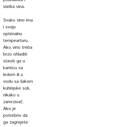
slatka vina.
Svako vino ima
i svoju
optimalnu
tempearturu.
Ako vino treba
brzo ohladiti
staviti ga u
kanticu sa
ledom ili u
vodu sa šakom
kuhinjske soli,
nikako u
zamrzivač.
Ako je
potrebno da
ga zagrejete