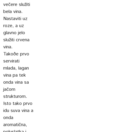
večere služiti
bela vina.
Nastaviti uz
roze, a uz
glavno jelo
služiti crvena
vina.
Takoðe prvo
servirati
mlada, lagan
vina pa tek
onda vina sa
jačom
strukturom.
Isto tako prvo
idu suva vina a
onda
aromatična,
poluslatka i