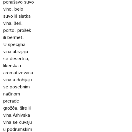
penušavo suvo
vino, belo
suvo ili slatka
vina, šeri,
porto, prošek
ili bermet.
U specijlna
vina ubrajaju
se desertna,
likerska i
aromatizovana
vina a dobijaju
se posebnim
načinom
prerade
grožða, šire ili
vina.Arhivska
vina se čuvaju
u podrumskim