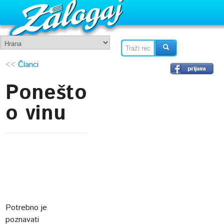
<<
Članci
Ponešto
o vinu
Potrebno je
poznavati