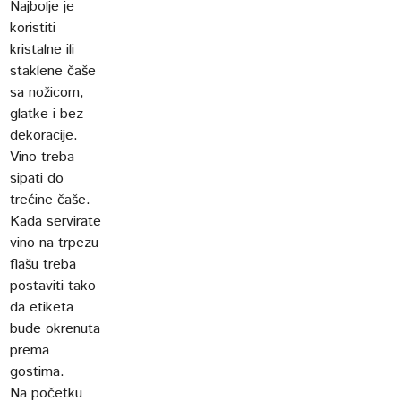
Najbolje je
koristiti
kristalne ili
staklene čaše
sa nožicom,
glatke i bez
dekoracije.
Vino treba
sipati do
trećine čaše.
Kada servirate
vino na trpezu
flašu treba
postaviti tako
da etiketa
bude okrenuta
prema
gostima.
Na početku