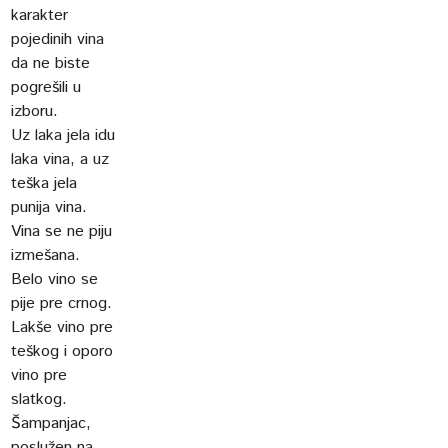
karakter
pojedinih vina
da ne biste
pogrešili u
izboru.
Uz laka jela idu
laka vina, a uz
teška jela
punija vina.
Vina se ne piju
izmešana.
Belo vino se
pije pre crnog.
Lakše vino pre
teškog i oporo
vino pre
slatkog.
Šampanjac,
poslužen na