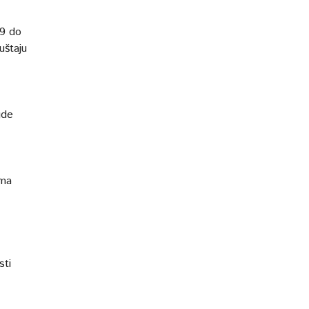
 9 do
uštaju
gde
ama
sti