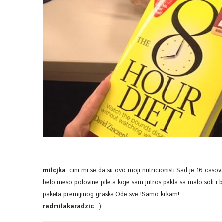
milojka
:
cini mi se da su ovo moji nutricionisti.Sad je 16 caso
belo meso polovine pileta koje sam jutros pekla sa malo soli i
paketa premijinog graska.Ode sve !Samo krkam!
radmilakaradzic
:
:)