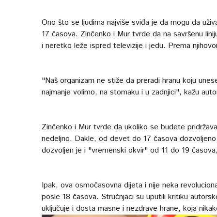
Ono što se ljudima najviše sviđa je da mogu da uživa
17 časova. Zinčenko i Mur tvrde da na savršenu linij
i neretko leže ispred televizije i jedu. Prema njihovom 
"Naš organizam ne stiže da preradi hranu koju unes
najmanje volimo, na stomaku i u zadnjici", kažu autor
Zinčenko i Mur tvrde da ukoliko se budete pridržava
nedeljno. Dakle, od devet do 17 časova dozvoljeno 
dozvoljen je i "vremenski okvir" od 11 do 19 časova,
Ipak, ova osmočasovna dijeta i nije neka revolucionarn
posle 18 časova. Stručnjaci su uputili kritiku autor
uključuje i dosta masne i nezdrave hrane, koja nikak