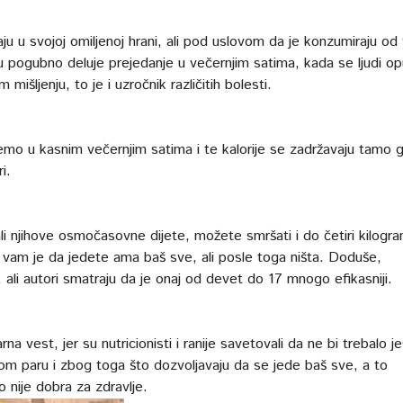
ju u svojoj omiljenoj hrani, ali pod uslovom da je konzumiraju od
u pogubno deluje prejedanje u večernjim satima, kada se ljudi op
mišljenju, to je i uzročnik različitih bolesti.
emo u kasnim večernjim satima i te kalorije se zadržavaju tamo 
i.
li njihove osmočasovne dijete, možete smršati i do četiri kilogr
vam je da jedete ama baš sve, ali posle toga ništa. Doduše,
 ali autori smatraju da je onaj od devet do 17 mnogo efikasniji.
a vest, jer su nutricionisti i ranije savetovali da ne bi trebalo je
skom paru i zbog toga što dozvoljavaju da se jede baš sve, a to
o nije dobra za zdravlje.