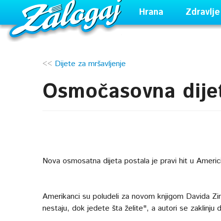
Hrana
Zdravlje
<<
Dijete za mršavljenje
Osmočasovna dije
Nova osmosatna dijeta postala je pravi hit u Americi
Amerikanci su poludeli za novom knjigom Davida Zi
nestaju, dok jedete šta želite", a autori se zaklinju d