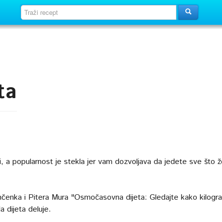
ta
, a popularnost je stekla jer vam dozvoljava da jedete sve što že
nčenka i Pitera Mura "Osmočasovna dijeta: Gledajte kako kilogr
a dijeta deluje.