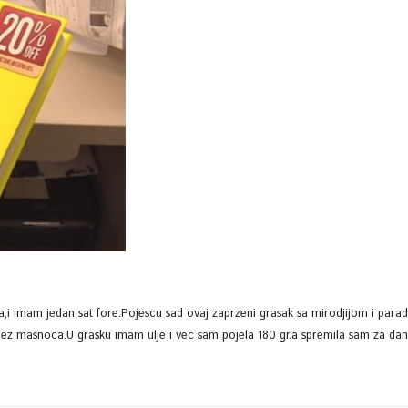
va,i imam jedan sat fore.Pojescu sad ovaj zaprzeni grasak sa mirodjijom i para
 bez masnoca.U grasku imam ulje i vec sam pojela 180 gr.a spremila sam za da