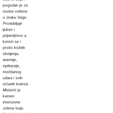
pogodan je za
osobe roðene
u znaku Vage.
Produbljuje
ljubav i
prijateljstvo a
koristi se i
protiv kožnih
oboljenja,
anemije,
epilepsije,
moždanog
udara i svih
srčanih bolesti.
Malahit
je
kamen
intenzivne
zelene boje.