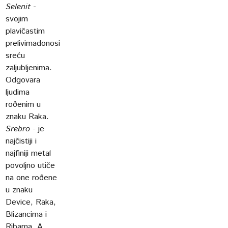
Selenit
-
svojim
plavičastim
prelivimadonosi
sreću
zaljubljenima.
Odgovara
ljudima
roðenim u
znaku Raka.
Srebro
- je
najčistiji i
najfiniji metal
povoljno utiče
na one roðene
u znaku
Device, Raka,
Blizancima i
Ribama. A