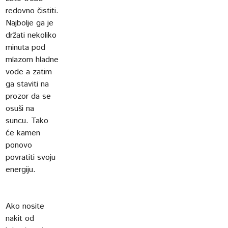
redovno čistiti.
Najbolje ga je
držati nekoliko
minuta pod
mlazom hladne
vode a zatim
ga staviti na
prozor da se
osuši na
suncu. Tako
će kamen
ponovo
povratiti svoju
energiju.
Ako nosite
nakit od