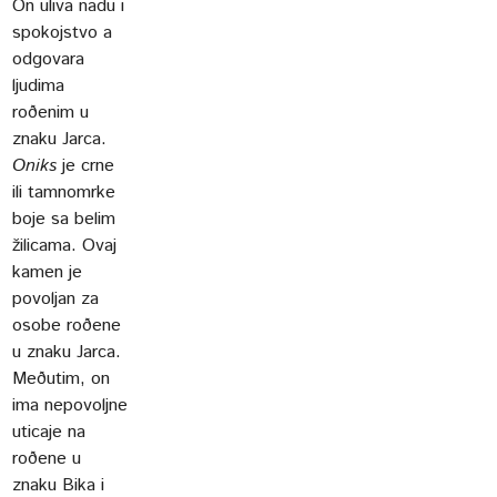
On uliva nadu i
spokojstvo a
odgovara
ljudima
roðenim u
znaku Jarca.
Oniks
je crne
ili tamnomrke
boje sa belim
žilicama. Ovaj
kamen je
povoljan za
osobe roðene
u znaku Jarca.
Meðutim, on
ima nepovoljne
uticaje na
roðene u
znaku Bika i