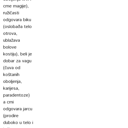
crne magije),
ružičasti
odgovara biku
(oslobaða telo
otrova,
ublažava
bolove
kostiju), beli je
dobar za vagu
(čuva od
koštanih
oboljenja,
karijesa,
paradentoze)
a crni
odgovara jarcu
(prodire
duboko u telo i