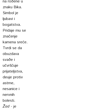
na roðene u
znaku Bika.
Simbol je
ljubavi i
bogatstva.
Pridaje mu se
značenje
kamena sreće.
Tvrdi se da
obuzdava
svaðe i
učvršćuje
prijateljstva,
deuje protiv
astme,
nesanice i
nervnih
bolesti.
Žad
- je