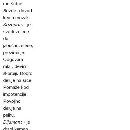
rad štitne
žlezde, dovod
krvi u mozak.
Krizopras
- je
svetlozelene
do
jabučnozelene,
proziran je.
Odgovara
raku, devici i
škorpiji. Dobro
deluje na srce.
Pomaže kod
impotencije.
Povoljno
deluje na
psihu.
Dijamant
- je
dragi kamen