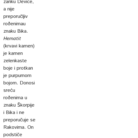
zanku Device,
a nije
preporučljiv
roðenimau
znaku Bika.
Hematit
(krvavi kamen)
je kamen
zelenkaste
boje i protkan
je purpurnom
bojom. Donosi
sreću
roðenima u
znaku Škorpije
i Bika i ne
preporučuje se
Rakovima. On
podstiče