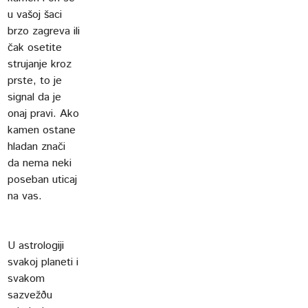
u vašoj šaci
brzo zagreva ili
čak osetite
strujanje kroz
prste, to je
signal da je
onaj pravi. Ako
kamen ostane
hladan znači
da nema neki
poseban uticaj
na vas.
U astrologiji
svakoj planeti i
svakom
sazvežðu