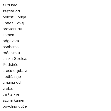
služi kao
zaštita od
bolesti i briga.
Topaz
- ovaj
providni žuti
kamen
odgovara
osobama
roðenim u
znaku Strelca.
Podstiče
sreću u ljubavi
i odlična je
amajlija od
uroka.
Tirkiz
- je
azurni kamen i
povoljno utiče