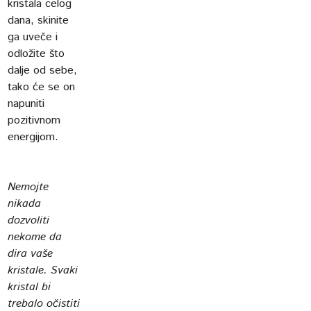
kristala celog
dana, skinite
ga uveče i
odložite što
dalje od sebe,
tako će se on
napuniti
pozitivnom
energijom.
Nemojte
nikada
dozvoliti
nekome da
dira vaše
kristale. Svaki
kristal bi
trebalo očistiti