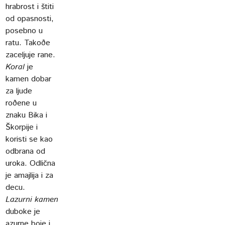
hrabrost i štiti
od opasnosti,
posebno u
ratu. Takoðe
zaceljuje rane.
Koral
je
kamen dobar
za ljude
roðene u
znaku Bika i
Škorpije i
koristi se kao
odbrana od
uroka. Odlična
je amajlija i za
decu.
Lazurni kamen
duboke je
azurne boje i