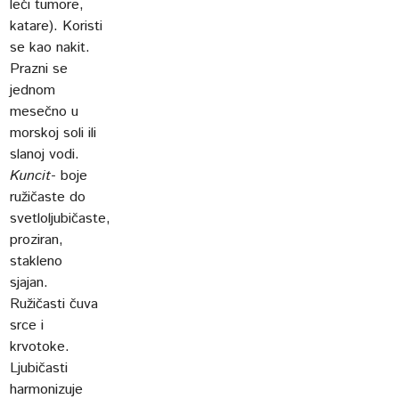
leći tumore,
katare). Koristi
se kao nakit.
Prazni se
jednom
mesečno u
morskoj soli ili
slanoj vodi.
Kuncit
- boje
ružičaste do
svetloljubičaste,
proziran,
stakleno
sjajan.
Ružičasti čuva
srce i
krvotoke.
Ljubičasti
harmonizuje