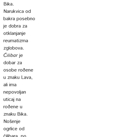
Bika.
Narukvica od
bakra posebno
je dobra za
otklanjanje
reumatizma
zglobova.
Ćilibar
je
dobar za
osobe roðene
u znaku Lava,
ali ima
nepovoljan
uticaj na
roðene u
znaku Bika.
Nošenje
ogrlice od
ćilibara, po