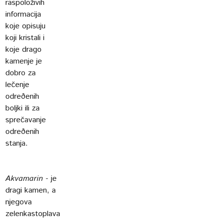
raspoloživih
informacija
koje opisuju
koji kristali i
koje drago
kamenje je
dobro za
lečenje
odreðenih
boljki ili za
sprečavanje
odreðenih
stanja.
Akvamarin
- je
dragi kamen, a
njegova
zelenkastoplava