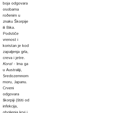
boja odgovara
osobama
roðenim u
znaku Škorpije
ili Bika.
Podstiče
vrenost i
koristan je kod
zapaljenja grla,
creva i jetre.
Koral
- Ima ga
u Australiji,
Sredozemnom
moru, Japanu.
Crveni
odgovara
škorpiji (štiti od
infekcija,
oboljenja krvi i