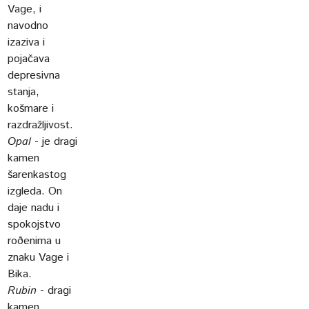
Vage, i
navodno
izaziva i
pojačava
depresivna
stanja,
košmare i
razdražljivost.
Opal
- je dragi
kamen
šarenkastog
izgleda. On
daje nadu i
spokojstvo
roðenima u
znaku Vage i
Bika.
Rubin
- dragi
kamen