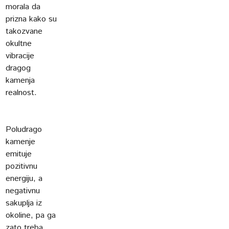
morala da
prizna kako su
takozvane
okultne
vibracije
dragog
kamenja
realnost.
Poludrago
kamenje
emituje
pozitivnu
energiju, a
negativnu
sakuplja iz
okoline, pa ga
zato treba