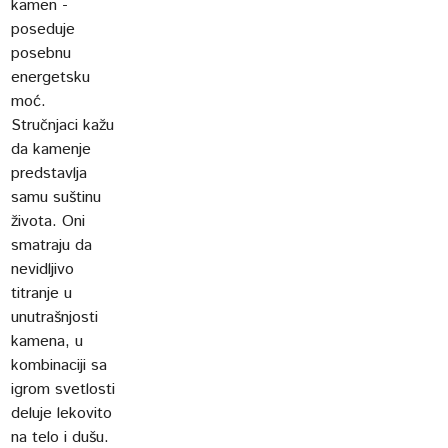
kamen -
poseduje
posebnu
energetsku
moć.
Stručnjaci kažu
da kamenje
predstavlja
samu suštinu
života. Oni
smatraju da
nevidljivo
titranje u
unutrašnjosti
kamena, u
kombinaciji sa
igrom svetlosti
deluje lekovito
na telo i dušu.