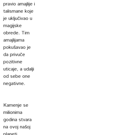
pravio amajlije i
talismane koje
je uključivao u
magijske
obrede. Tim
amajlijama
pokušavao je
da privuče
pozitivne
uticaje, a udalji
od sebe one
negativne.
Kamenje se
milionima
godina stvara
na ovoj našoj
planeti,