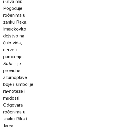
i uliva mir.
Pogoduje
roðenima u
zanku Raka.
Imalekovito
dejstvo na
čulo vida,
nerve i
pamćenje.
Safir
- je
providne
azurnoplave
boje i simbol je
ravnoteže i
mudosti.
Odgovara
roðenima u
znaku Bika i
Jarca.