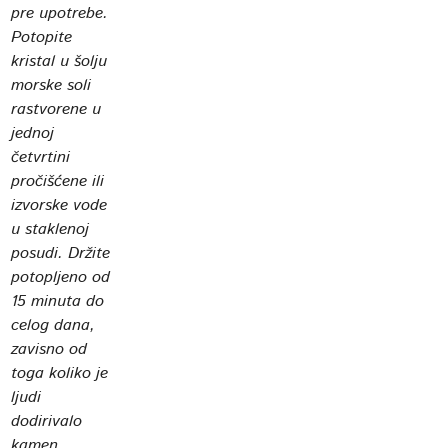
pre upotrebe.
Potopite
kristal u šolju
morske soli
rastvorene u
jednoj
četvrtini
pročišćene ili
izvorske vode
u staklenoj
posudi. Držite
potopljeno od
15 minuta do
celog dana,
zavisno od
toga koliko je
ljudi
dodirivalo
kamen.