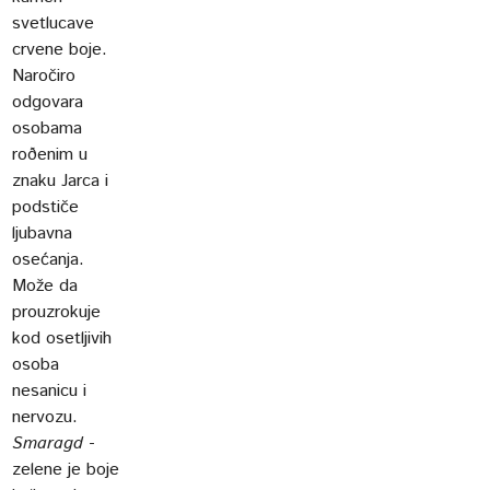
svetlucave
crvene boje.
Naročiro
odgovara
osobama
roðenim u
znaku Jarca i
podstiče
ljubavna
osećanja.
Može da
prouzrokuje
kod osetljivih
osoba
nesanicu i
nervozu.
Smaragd
-
zelene je boje