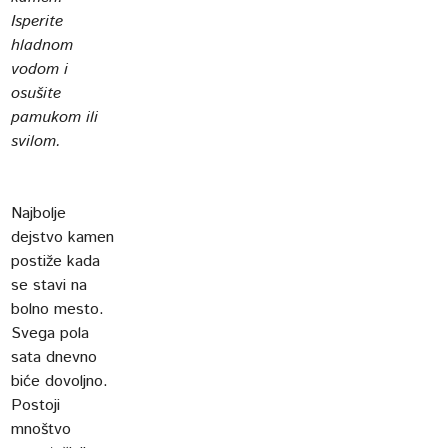
Isperite
hladnom
vodom i
osušite
pamukom ili
svilom.
Najbolje
dejstvo kamen
postiže kada
se stavi na
bolno mesto.
Svega pola
sata dnevno
biće dovoljno.
Postoji
mnoštvo