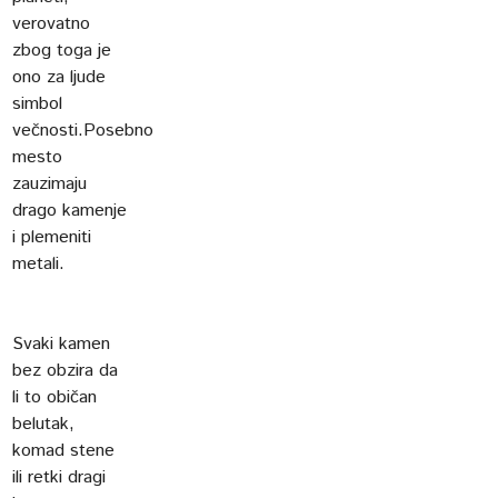
verovatno
zbog toga je
ono za ljude
simbol
večnosti.Posebno
mesto
zauzimaju
drago kamenje
i plemeniti
metali.
Svaki kamen
bez obzira da
li to običan
belutak,
komad stene
ili retki dragi