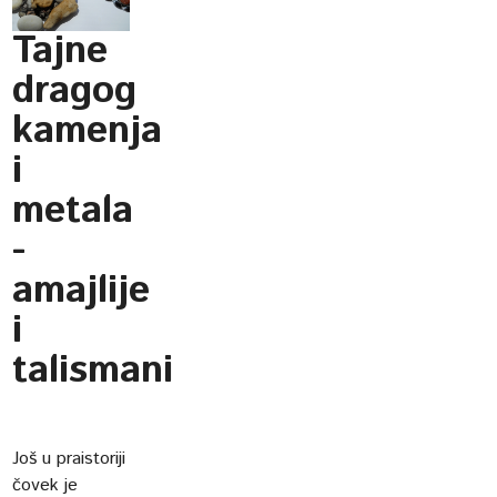
Tajne
dragog
kamenja
i
metala
-
amajlije
i
talismani
Još u praistoriji
čovek je