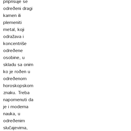
priprisuje se
odreðeni dragi
kamen ili
plemeniti
metal, koji
odražava i
koncentriše
odreðene
osobine, u
skladu sa onim
ko je roðen u
odreðenom
horoskopskom
znaku. Treba
napomenuti da
je i moderna
nauka, u
odreðenim
slučajevima,