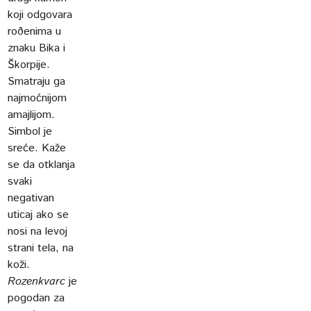
koji odgovara
roðenima u
znaku Bika i
Škorpije.
Smatraju ga
najmoćnijom
amajlijom.
Simbol je
sreće. Kaže
se da otklanja
svaki
negativan
uticaj ako se
nosi na levoj
strani tela, na
koži.
Rozenkvarc
je
pogodan za