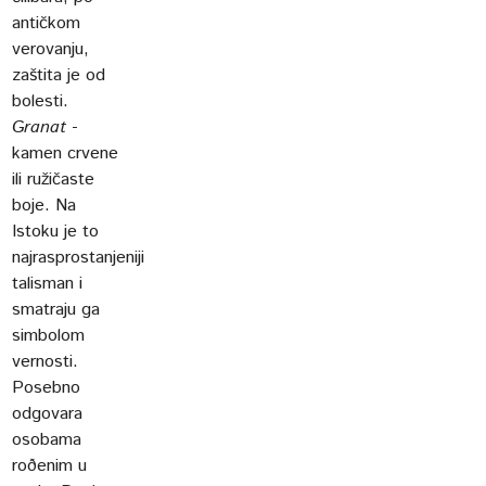
antičkom
verovanju,
zaštita je od
bolesti.
Granat
-
kamen crvene
ili ružičaste
boje. Na
Istoku je to
najrasprostanjeniji
talisman i
smatraju ga
simbolom
vernosti.
Posebno
odgovara
osobama
roðenim u