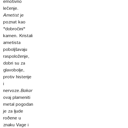
emotivno
lečenje.
Ametist
je
poznat kao
"dobročini"
kamen. Kristali
ametista
poboljšavaju
raspoloženje,
dobri su za
glavobolje,
protiv histerije
i
nervoze.
Bakar
ovaj plameniti
metal pogodan
je za ljude
roðene u
znaku Vage i