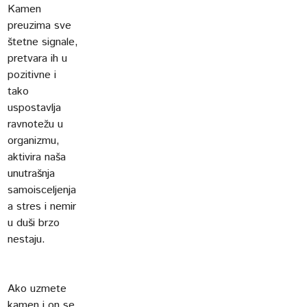
Kamen
preuzima sve
štetne signale,
pretvara ih u
pozitivne i
tako
uspostavlja
ravnotežu u
organizmu,
aktivira naša
unutrašnja
samoisceljenja
a stres i nemir
u duši brzo
nestaju.
Ako uzmete
kamen i on se