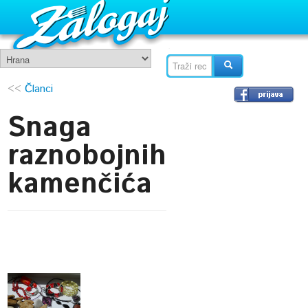
<<
Članci
Snaga
raznobojnih
kamenčića