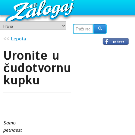
<<
Lepota
Uronite u
čudotvornu
kupku
Samo
petnaest