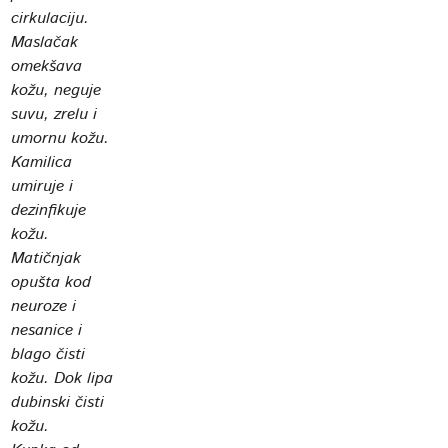
cirkulaciju.
Maslačak
omekšava
kožu, neguje
suvu, zrelu i
umornu kožu.
Kamilica
umiruje i
dezinfikuje
kožu.
Matičnjak
opušta kod
neuroze i
nesanice i
blago čisti
kožu. Dok lipa
dubinski čisti
kožu.