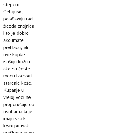
stepeni
Celzijusa,
pojačavaju rad
žlezda znojnica
i to je dobro
ako imate
prehladu, ali
ove kupke
isušuju kožu i
ako su česte
mogu izazvati
starenje kože.
Kupanje u
vreloj vodi ne
preporučuje se
osobama koje
imaju visok
krvni pritisak,