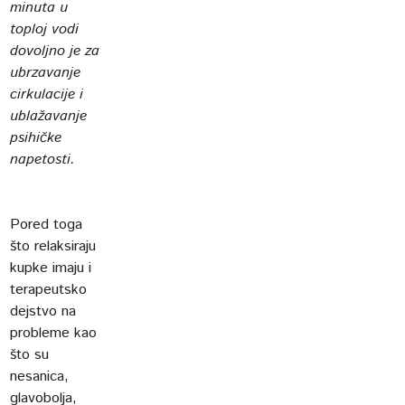
minuta u
toploj vodi
dovoljno je za
ubrzavanje
cirkulacije i
ublažavanje
psihičke
napetosti.
Pored toga
što relaksiraju
kupke imaju i
terapeutsko
dejstvo na
probleme kao
što su
nesanica,
glavobolja,