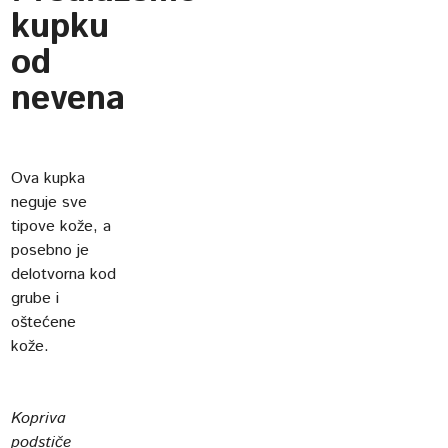
kupku
od
nevena
Ova kupka
neguje sve
tipove kože, a
posebno je
delotvorna kod
grube i
oštećene
kože.
Kopriva
podstiče