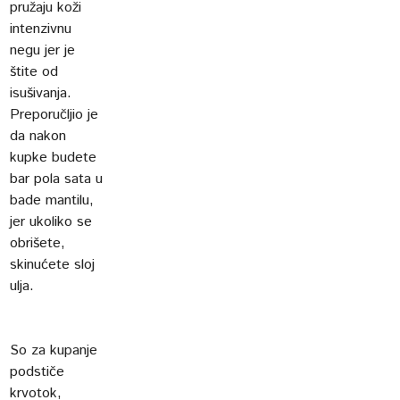
pružaju koži
intenzivnu
negu jer je
štite od
isušivanja.
Preporučljio je
da nakon
kupke budete
bar pola sata u
bade mantilu,
jer ukoliko se
obrišete,
skinućete sloj
ulja.
So za kupanje
podstiče
krvotok,