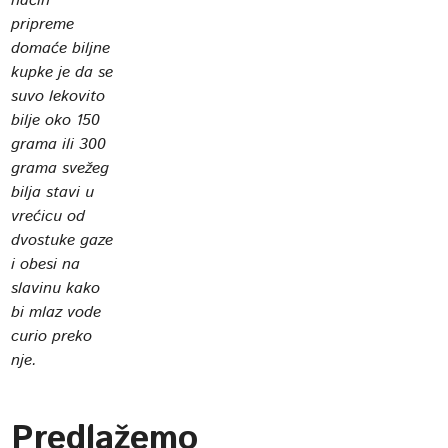
način
pripreme
domaće biljne
kupke je da se
suvo lekovito
bilje oko 150
grama ili 300
grama svežeg
bilja stavi u
vrećicu od
dvostuke gaze
i obesi na
slavinu kako
bi mlaz vode
curio preko
nje.
Predlažemo