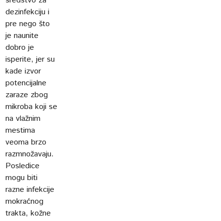
sredstvo za
dezinfekciju i
pre nego što
je naunite
dobro je
isperite, jer su
kade izvor
potencijalne
zaraze zbog
mikroba koji se
na vlažnim
mestima
veoma brzo
razmnožavaju.
Posledice
mogu biti
razne infekcije
mokraćnog
trakta, kožne