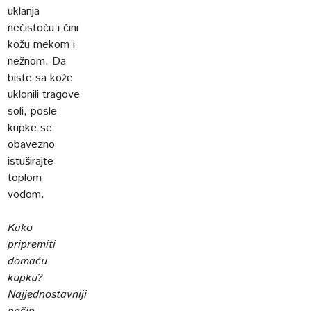
uklanja
nečistoću i čini
kožu mekom i
nežnom. Da
biste sa kože
uklonili tragove
soli, posle
kupke se
obavezno
istuširajte
toplom
vodom.
Kako
pripremiti
domaću
kupku?
Najjednostavniji