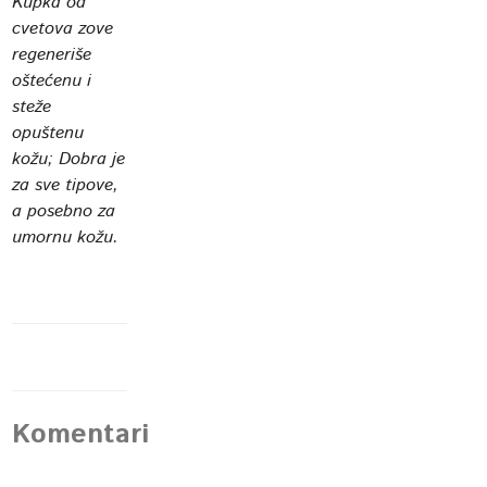
Kupka od
cvetova zove
regeneriše
oštećenu i
steže
opuštenu
kožu; Dobra je
za sve tipove,
a posebno za
umornu kožu.
Komentari