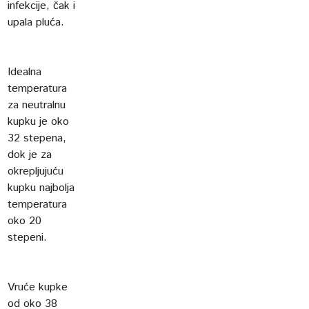
infekcije, čak i
upala pluća.
Idealna
temperatura
za neutralnu
kupku je oko
32 stepena,
dok je za
okrepljujuću
kupku najbolja
temperatura
oko 20
stepeni.
Vruće kupke
od oko 38