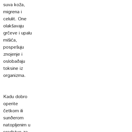
suva koža,
migrena i
celulit. One
olakšavaju
grčeve i upalu
mišića,
pospešuju
znojenje i
oslobaðaju
toksine iz
organizma.
Kadu dobro
operite
četkom ili
sunðerom
natopljenim u