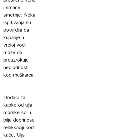
proširene vene
i srčane
smetnje. Neka
ispitivanja su
potvrdila da
kupanje u
vreloj vodi
može da
prouzrokuje
neplodnost
kod muškarca.
Dodaci za
kupke od ulja,
morske soli i
bilja doprinose
relaksaciji kod
kuće. Ulja