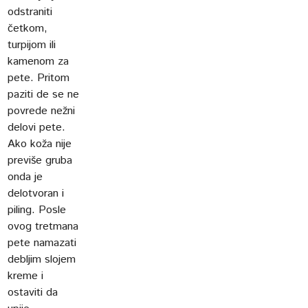
odstraniti
četkom,
turpijom ili
kamenom za
pete. Pritom
paziti de se ne
povrede nežni
delovi pete.
Ako koža nije
previše gruba
onda je
delotvoran i
piling. Posle
ovog tretmana
pete namazati
debljim slojem
kreme i
ostaviti da