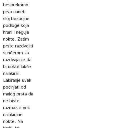
besprekorno,
prvo naneti
sloj bezbojne
podloge koja
hrani i neguje
nokte. Zatim
prste razdvojiti
sunðerom za
razdvajanje da
bi nokte lakše
nalakirali.
Lakiranje uvek
počinjati od
malog prsta da
ne biste
razmazali već
nalakirane
nokte. Na