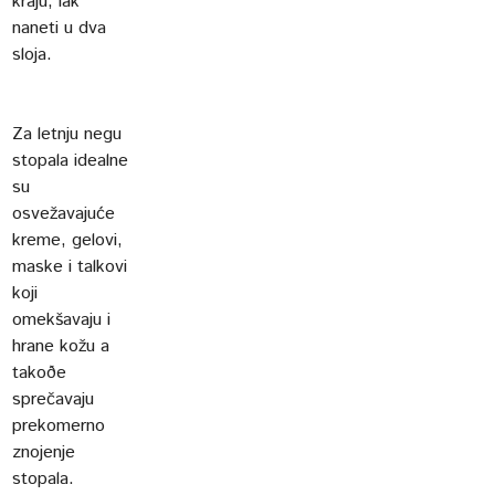
kraju, lak
naneti u dva
sloja.
Za letnju negu
stopala idealne
su
osvežavajuće
kreme, gelovi,
maske i talkovi
koji
omekšavaju i
hrane kožu a
takoðe
sprečavaju
prekomerno
znojenje
stopala.