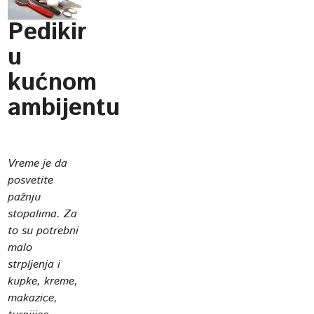
Pedikir
u
kućnom
ambijentu
Vreme je da
posvetite
pažnju
stopalima. Za
to su potrebni
malo
strpljenja i
kupke, kreme,
makazice,