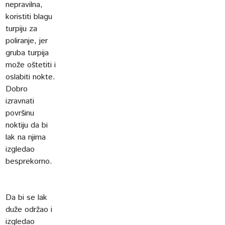
nepravilna,
koristiti blagu
turpiju za
poliranje, jer
gruba turpija
može oštetiti i
oslabiti nokte.
Dobro
izravnati
površinu
noktiju da bi
lak na njima
izgledao
besprekorno.
Da bi se lak
duže održao i
izgledao