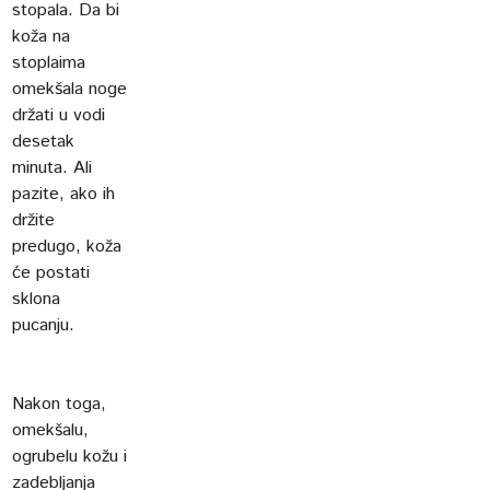
stopala. Da bi
koža na
stoplaima
omekšala noge
držati u vodi
desetak
minuta. Ali
pazite, ako ih
držite
predugo, koža
će postati
sklona
pucanju.
Nakon toga,
omekšalu,
ogrubelu kožu i
zadebljanja