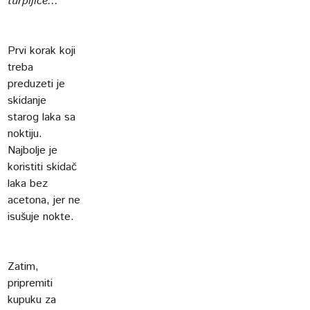
turpijice...
Prvi korak koji
treba
preduzeti je
skidanje
starog laka sa
noktiju.
Najbolje je
koristiti skidač
laka bez
acetona, jer ne
isušuje nokte.
Zatim,
pripremiti
kupuku za