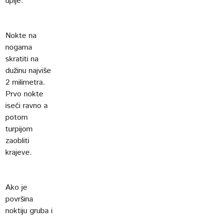
upije.
Nokte na
nogama
skratiti na
dužinu najviše
2 milimetra.
Prvo nokte
iseći ravno a
potom
turpijom
zaobliti
krajeve.
Ako je
površina
noktiju gruba i