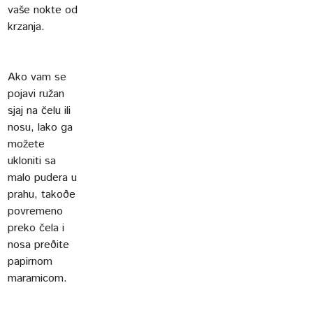
vaše nokte od
krzanja.
Ako vam se
pojavi ružan
sjaj na čelu ili
nosu, lako ga
možete
ukloniti sa
malo pudera u
prahu, takoðe
povremeno
preko čela i
nosa preðite
papirnom
maramicom.