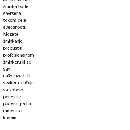
šminka bude
savršena
tokom cele
svečanosti.
Možete
šminkanje
prepustiti
profesionalnom
šminkeru ili se
sami
našminkati. U
svakom slučaju
sa sobom
ponesite
puder u prahu,
rumenilo i
karmin.