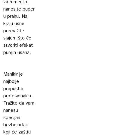
za rumenilo
nanesite puder
u prahu. Na
kraju usne
premažite
sjajem što će
stvoriti efekat
punijih usana.
Manikir je
najbolje
prepustiti
profesionalcu.
Tražite da vam
nanesu
specijan
bezbojni lak
koji će zaštiti