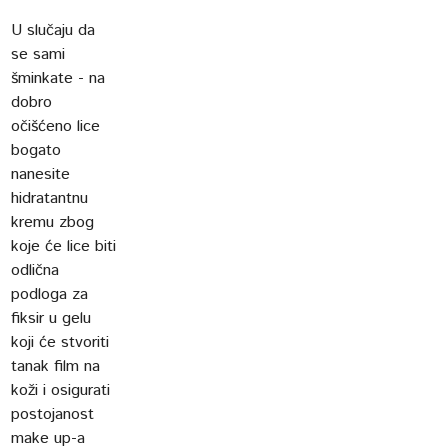
U slučaju da
se sami
šminkate - na
dobro
očišćeno lice
bogato
nanesite
hidratantnu
kremu zbog
koje će lice biti
odlična
podloga za
fiksir u gelu
koji će stvoriti
tanak film na
koži i osigurati
postojanost
make up-a