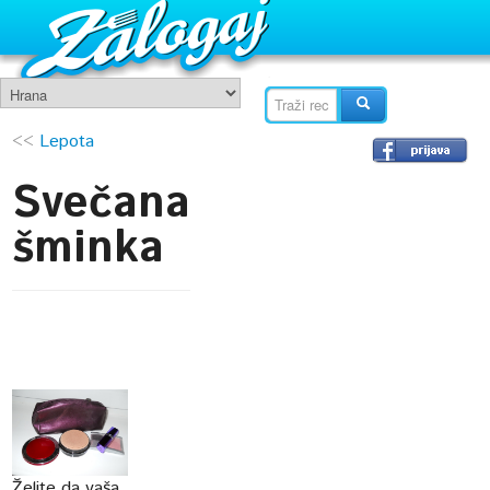
<<
Lepota
Svečana
šminka
Želite da vaša