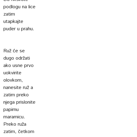
podlogu na lice
zatim
utapkajte
puder u prahu.
Ruž će se
dugo održati
ako usne prvo
uokvirite
olovkom,
nanesite ruž a
zatim preko
njega prislonite
papirnu
maramicu.
Preko ruža
zatim, četkom