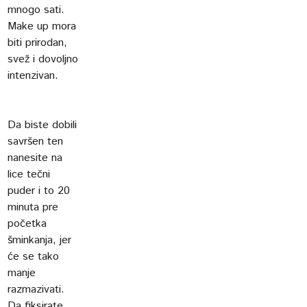
mnogo sati.
Make up mora
biti prirodan,
svež i dovoljno
intenzivan.
Da biste dobili
savršen ten
nanesite na
lice tečni
puder i to 20
minuta pre
početka
šminkanja, jer
će se tako
manje
razmazivati.
Da fiksirate