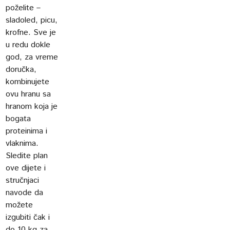
poželite –
sladoled, picu,
krofne. Sve je
u redu dokle
god, za vreme
doručka,
kombinujete
ovu hranu sa
hranom koja je
bogata
proteinima i
vlaknima.
Sledite plan
ove dijete i
stručnjaci
navode da
možete
izgubiti čak i
do 10 kg za