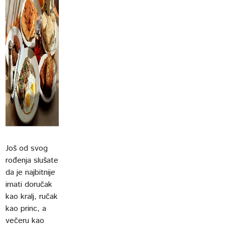
Još od svog
rođenja slušate
da je najbitnije
imati doručak
kao kralj, ručak
kao princ, a
večeru kao