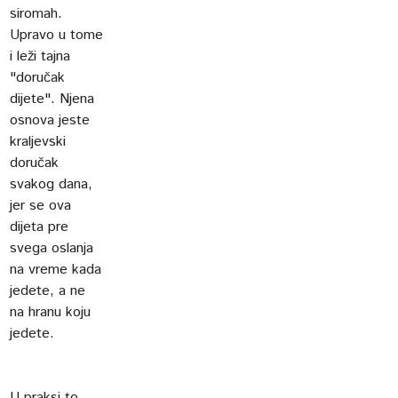
siromah.
Upravo u tome
i leži tajna
"doručak
dijete". Njena
osnova jeste
kraljevski
doručak
svakog dana,
jer se ova
dijeta pre
svega oslanja
na vreme kada
jedete, a ne
na hranu koju
jedete.
U praksi to