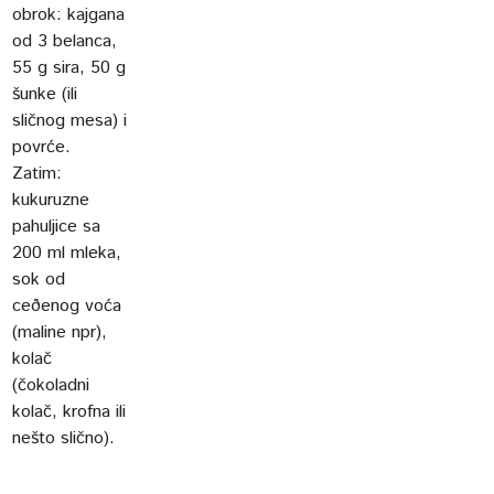
obrok: kajgana
od 3 belanca,
55 g sira, 50 g
šunke (ili
sličnog mesa) i
povrće.
Zatim:
kukuruzne
pahuljice sa
200 ml mleka,
sok od
ceðenog voća
(maline npr),
kolač
(čokoladni
kolač, krofna ili
nešto slično).