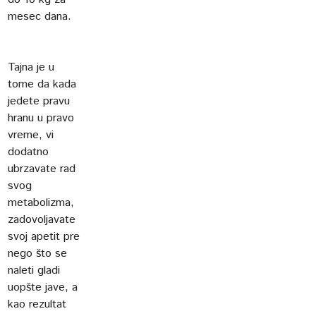
mesec dana.
Tajna je u
tome da kada
jedete pravu
hranu u pravo
vreme, vi
dodatno
ubrzavate rad
svog
metabolizma,
zadovoljavate
svoj apetit pre
nego što se
naleti gladi
uopšte jave, a
kao rezultat