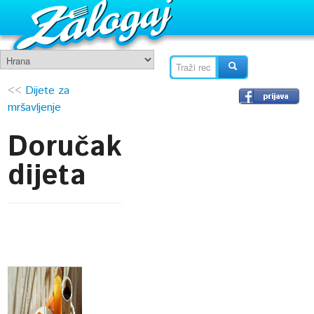
<<
Dijete za
mršavljenje
Doručak
dijeta