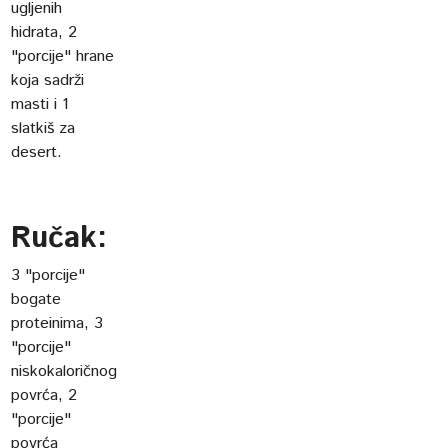
ugljenih
hidrata, 2
"porcije" hrane
koja sadrži
masti i 1
slatkiš za
desert.
Ručak:
3 "porcije"
bogate
proteinima, 3
"porcije"
niskokaloričnog
povrća, 2
"porcije"
povrća