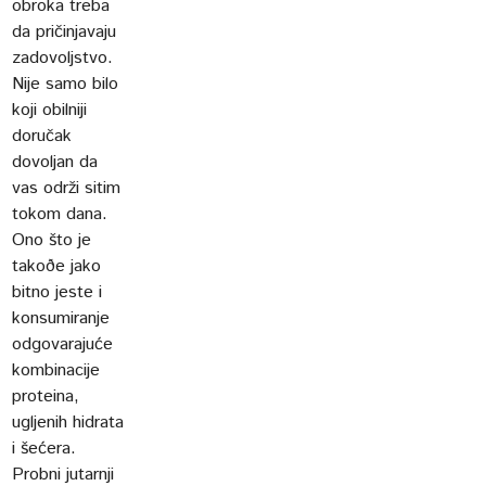
obroka treba
da pričinjavaju
zadovoljstvo.
Nije samo bilo
koji obilniji
doručak
dovoljan da
vas održi sitim
tokom dana.
Ono što je
takoðe jako
bitno jeste i
konsumiranje
odgovarajuće
kombinacije
proteina,
ugljenih hidrata
i šećera.
Probni jutarnji