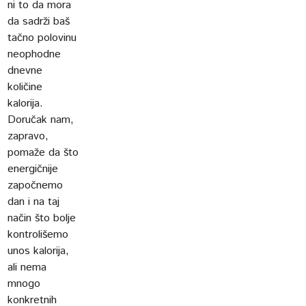
ni to da mora
da sadrži baš
tačno polovinu
neophodne
dnevne
količine
kalorija.
Doručak nam,
zapravo,
pomaže da što
energičnije
započnemo
dan i na taj
način što bolje
kontrolišemo
unos kalorija,
ali nema
mnogo
konkretnih