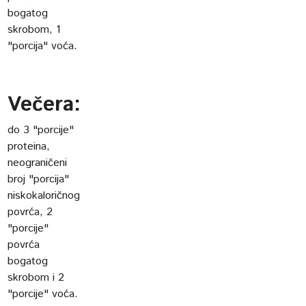
bogatog
skrobom, 1
"porcija" voća.
Večera:
do 3 "porcije"
proteina,
neograničeni
broj "porcija"
niskokaloričnog
povrća, 2
"porcije"
povrća
bogatog
skrobom i 2
"porcije" voća.