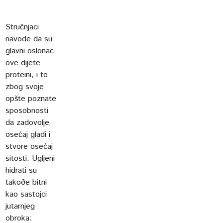
Stručnjaci
navode da su
glavni oslonac
ove dijete
proteini, i to
zbog svoje
opšte poznate
sposobnosti
da zadovolje
osećaj gladi i
stvore osećaj
sitosti. Ugljeni
hidrati su
takoðe bitni
kao sastojci
jutarnjeg
obroka: