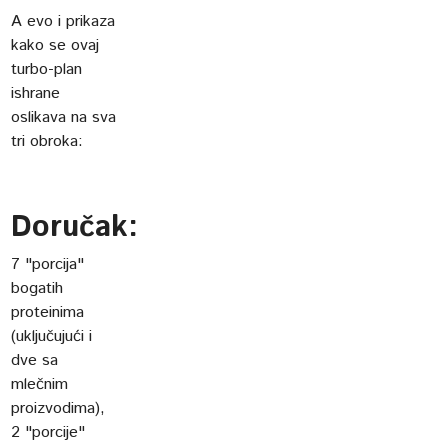
A evo i prikaza
kako se ovaj
turbo-plan
ishrane
oslikava na sva
tri obroka:
Doručak:
7 "porcija"
bogatih
proteinima
(uključujući i
dve sa
mlečnim
proizvodima),
2 "porcije"