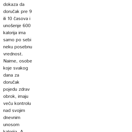
dokaza da
doručak pre 9
ili 10 časova i
unošenje 600
kalorija ima
samo po sebi
neku posebnu
vrednost.
Naime, osobe
koje svakog
dana za
doručak
pojedu zdrav
obrok, imaju
veću kontrolu
nad svojim
dnevnim
unosom
kalorija. A