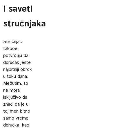
i saveti
stručnjaka
Stručnjaci
takoðe
potvrðuju da
doručak jeste
najbitniji obrok
u toku dana.
Meðutim, to
ne mora
isključivo da
znači da je u
toj meri bitno
samo vreme
doručka, kao