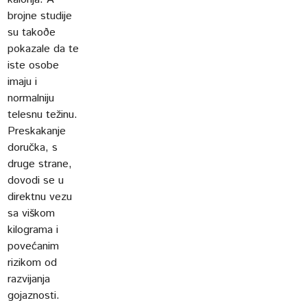
brojne studije
su takoðe
pokazale da te
iste osobe
imaju i
normalniju
telesnu težinu.
Preskakanje
doručka, s
druge strane,
dovodi se u
direktnu vezu
sa viškom
kilograma i
povećanim
rizikom od
razvijanja
gojaznosti.