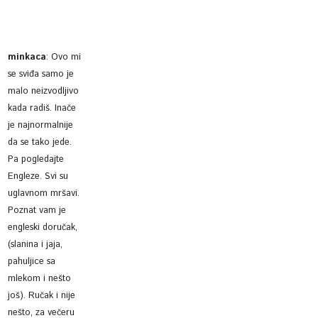
minkaca
:
Ovo mi
se sviđa samo je
malo neizvodljivo
kada radiš. Inače
je najnormalnije
da se tako jede.
Pa pogledajte
Engleze. Svi su
uglavnom mršavi.
Poznat vam je
engleski doručak,
(slanina i jaja,
pahuljice sa
mlekom i nešto
još). Ručak i nije
nešto, za večeru