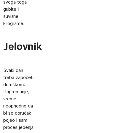
svega toga
gubite i
suvišne
kilograme.
Jelovnik
Svaki dan
treba započeti
doručkom.
Pripremanje,
vreme
neophodno da
bi se doručak
pojeo i sam
proces jedenja