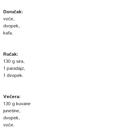
Doručak:
voće,
dvopek,
kafa.
Ručak:
130 g sira,
1 paradajz,
1 dvopek.
Večera:
130 g kuvane
junetine,
dvopek,
voće.