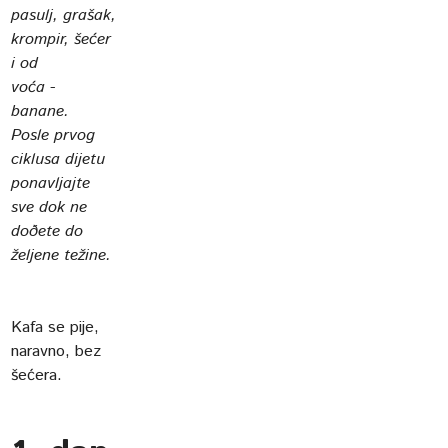
pasulj, grašak,
krompir, šećer
i od
voća -
banane.
Posle prvog
ciklusa dijetu
ponavljajte
sve dok ne
doðete do
željene težine.
Kafa se pije,
naravno, bez
šećera.