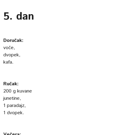
5. dan
Doručak:
voće,
dvopek,
kafa.
Ručak:
200 g kuvane
junetine,
1 paradajz,
1 dvopek.
Večera: