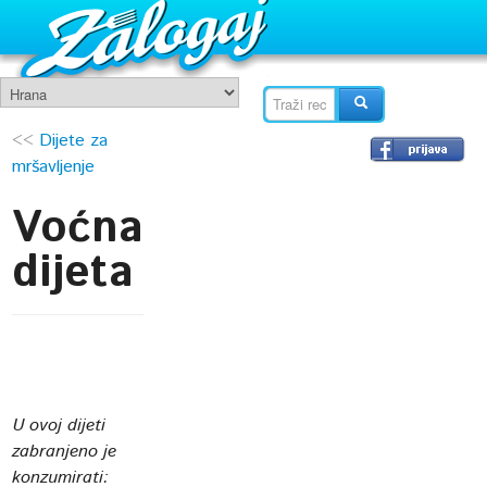
<<
Dijete za
mršavljenje
Voćna
dijeta
U ovoj dijeti
zabranjeno je
konzumirati: