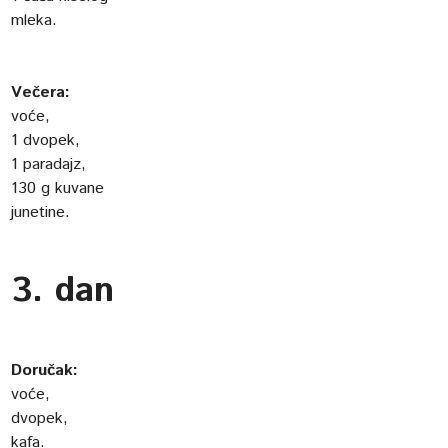
mleka.
Večera:
voće,
1 dvopek,
1 paradajz,
130 g kuvane
junetine.
3. dan
Doručak:
voće,
dvopek,
kafa.