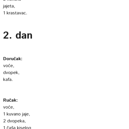
jajeta,
1 krastavac.
2. dan
Doručak:
voće,
dvopek,
kafa.
Ručak:
voće,
1 kuvano jaje,
2 dvopeka,
1 čaša kiselog