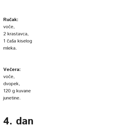
Ručak:
voće,
2 krastavca,
1 čaša kiselog
mleka.
Večera:
voće,
dvopek,
120 g kuvane
junetine.
4. dan