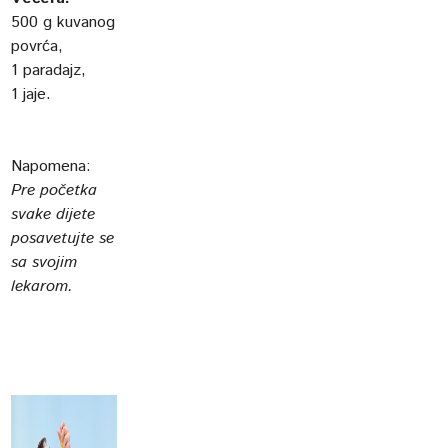
500 g kuvanog
povrća,
1 paradajz,
1 jaje.
Napomena:
Pre početka
svake dijete
posavetujte se
sa svojim
lekarom.