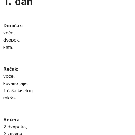
1. dan
Doručak:
voće,
dvopek,
kafa.
Ručak:
voće,
kuvano jaje,
1 čaša kiselog
mleka.
Večera:
2 dvopeka,
2 kuvana