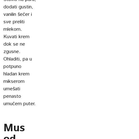
dodati gustin,
vanilin šećer i
sve preliti
mlekom.
Kuvati krem
dok se ne
zgusne.
Ohladiti, pa u
potpuno
hladan krem
mikserom
umešati
penasto
umućem puter.
Mus