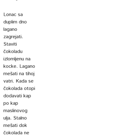
Lonac sa
duplim dno
lagano
zagrejati.
Staviti
čokoladu
izlomljenu na
kocke. Lagano
mešati na tihoj
vatri. Kada se
čokolada otopi
dodavati kap
po kap
maslinovog
ulja. Stalno
mešati dok
čokolada ne