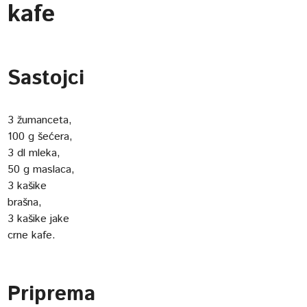
kafe
Sastojci
3 žumanceta,
100 g šećera,
3 dl mleka,
50 g maslaca,
3 kašike
brašna,
3 kašike jake
crne kafe.
Priprema