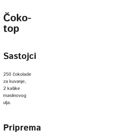
Čoko-
top
Sastojci
250 čokolade
za kuvanje,
2 kašike
maslinovog
ulja.
Priprema