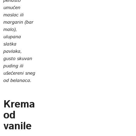
penasto
umućen
maslac ili
margarin (bar
malo),
ulupana
slatka
pavlaka,
gusto skuvan
puding ili
ušećereni sneg
od belanaca.
Krema
od
vanile