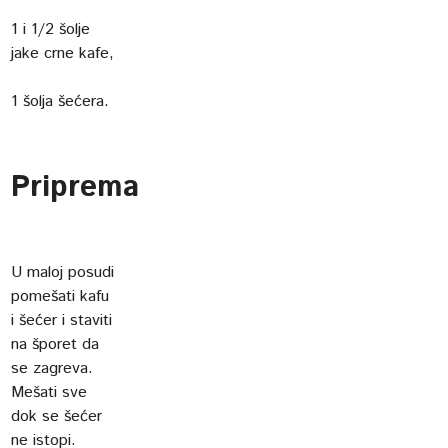
1 i 1/2 šolje
jake crne kafe,
1 šolja šećera.
Priprema
U maloj posudi
pomešati kafu
i šećer i staviti
na šporet da
se zagreva.
Mešati sve
dok se šećer
ne istopi.