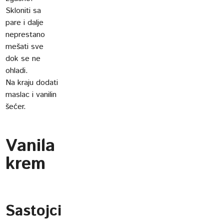
Skloniti sa
pare i dalje
neprestano
mešati sve
dok se ne
ohladi.
Na kraju dodati
maslac i vanilin
šećer.
Vanila
krem
Sastojci