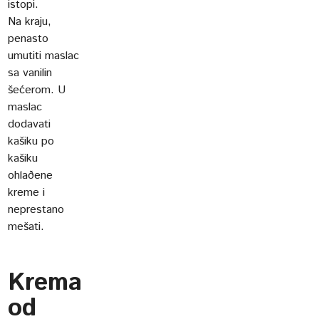
istopi.
Na kraju,
penasto
umutiti maslac
sa vanilin
šećerom. U
maslac
dodavati
kašiku po
kašiku
ohlaðene
kreme i
neprestano
mešati.
Krema
od