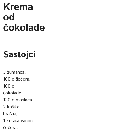
Krema
od
čokolade
Sastojci
3 žumanca,
100 g šećera,
100 g
čokolade,
130 g maslaca,
2 kašike
brašna,
1 kesica vanilin
šećera,