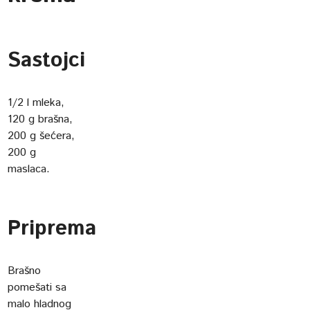
Sastojci
1/2 l mleka,
120 g brašna,
200 g šećera,
200 g
maslaca.
Priprema
Brašno
pomešati sa
malo hladnog