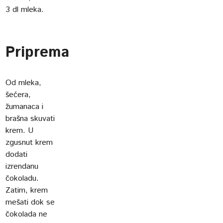
3 dl mleka.
Priprema
Od mleka,
šećera,
žumanaca i
brašna skuvati
krem. U
zgusnut krem
dodati
izrendanu
čokoladu.
Zatim, krem
mešati dok se
čokolada ne