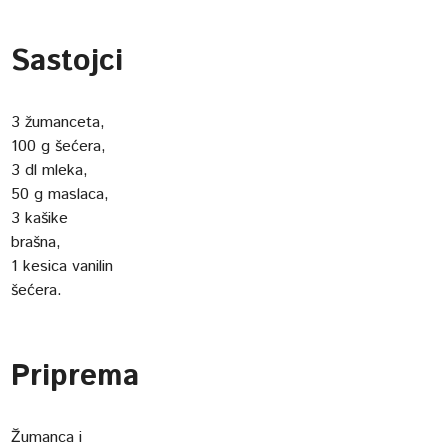
Sastojci
3 žumanceta,
100 g šećera,
3 dl mleka,
50 g maslaca,
3 kašike
brašna,
1 kesica vanilin
šećera.
Priprema
Žumanca i