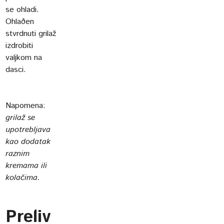
se ohladi.
Ohlaðen
stvrdnuti grilaž
izdrobiti
valjkom na
dasci.
Napomena:
grilaž se
upotrebljava
kao dodatak
raznim
kremama ili
kolačima.
Preliv