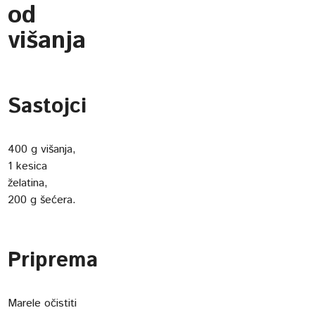
od
višanja
Sastojci
400 g višanja,
1 kesica
želatina,
200 g šećera.
Priprema
Marele očistiti