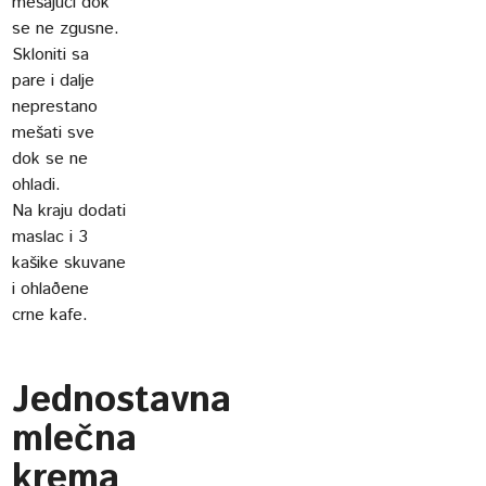
mešajući dok
se ne zgusne.
Skloniti sa
pare i dalje
neprestano
mešati sve
dok se ne
ohladi.
Na kraju dodati
maslac i 3
kašike skuvane
i ohlaðene
crne kafe.
Jednostavna
mlečna
krema