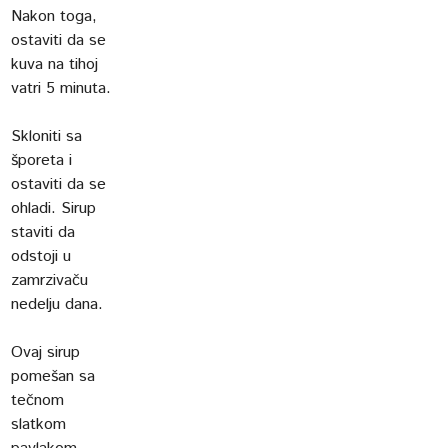
Nakon toga,
ostaviti da se
kuva na tihoj
vatri 5 minuta.
Skloniti sa
šporeta i
ostaviti da se
ohladi. Sirup
staviti da
odstoji u
zamrzivaču
nedelju dana.
Ovaj sirup
pomešan sa
tečnom
slatkom