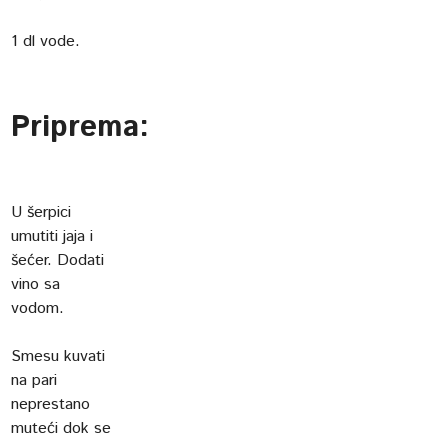
1 dl vode.
Priprema:
U šerpici
umutiti jaja i
šećer. Dodati
vino sa
vodom.
Smesu kuvati
na pari
neprestano
muteći dok se