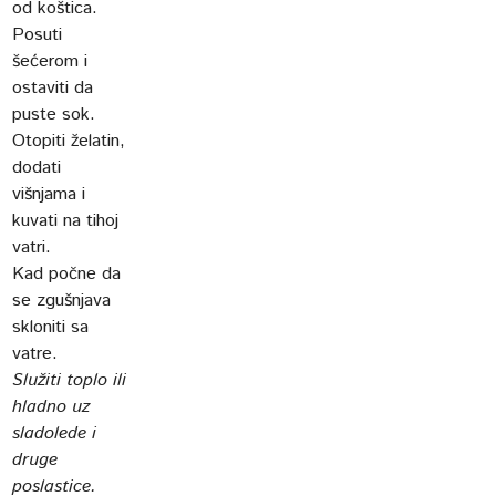
od koštica.
Posuti
šećerom i
ostaviti da
puste sok.
Otopiti želatin,
dodati
višnjama i
kuvati na tihoj
vatri.
Kad počne da
se zgušnjava
skloniti sa
vatre.
Služiti toplo ili
hladno uz
sladolede i
druge
poslastice.