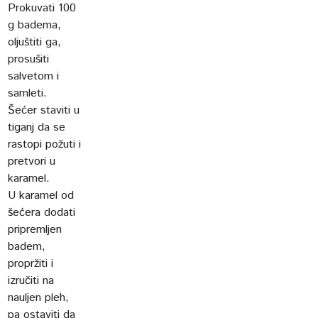
Prokuvati 100
g badema,
oljuštiti ga,
prosušiti
salvetom i
samleti.
Šećer staviti u
tiganj da se
rastopi požuti i
pretvori u
karamel.
U karamel od
šećera dodati
pripremljen
badem,
propržiti i
izručiti na
nauljen pleh,
pa ostaviti da