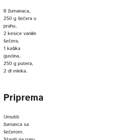
8 žumanaca,
250 g šećera u
prahu,
2 kesice vanilin
šećera,
1 kašika
gustina,
250 g putera,
2 dl mleka.
Priprema
Umutiti
žumanca sa
šećerom.
Staviti na paru,