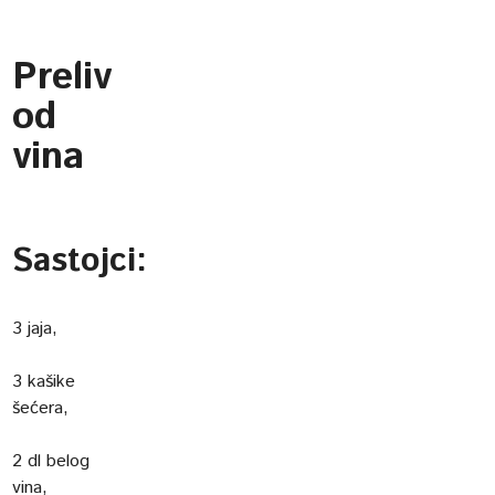
Preliv
od
vina
Sastojci:
3 jaja,
3 kašike
šećera,
2 dl belog
vina,