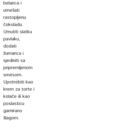
belanca i
umešati
rastopljenu
čokoladu.
Umutiti slatku
pavlaku,
dodati
žumanca i
sjediniti sa
pripremljenom
smesom.
Upotrebiti kao
krem za torte i
kolače ili kao
poslasticu
garnirano
šlagom.