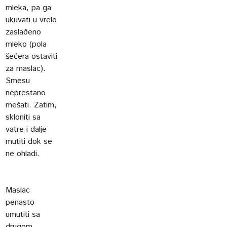
mleka, pa ga
ukuvati u vrelo
zaslaðeno
mleko (pola
šećera ostaviti
za maslac).
Smesu
neprestano
mešati. Zatim,
skloniti sa
vatre i dalje
mutiti dok se
ne ohladi.
Maslac
penasto
umutiti sa
drugom