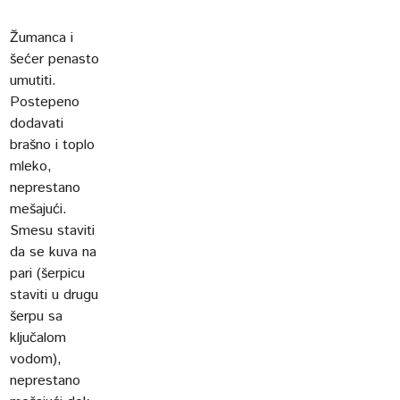
Žumanca i
šećer penasto
umutiti.
Postepeno
dodavati
brašno i toplo
mleko,
neprestano
mešajući.
Smesu staviti
da se kuva na
pari (šerpicu
staviti u drugu
šerpu sa
ključalom
vodom),
neprestano