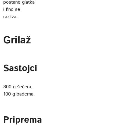
postane glatka
i fino se
razliva.
Grilaž
Sastojci
800 g šećera,
100 g badema.
Priprema