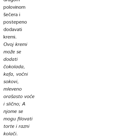
polovinom
šećera i
postepeno
dodavati
kremi.
Ovoj kremi
može se
dodati
čokolada,
kafa, voćni
sokovi,
mleveno
orašasto voće
i slično; A
njome se
mogu filovati
torte i razni
kolači.