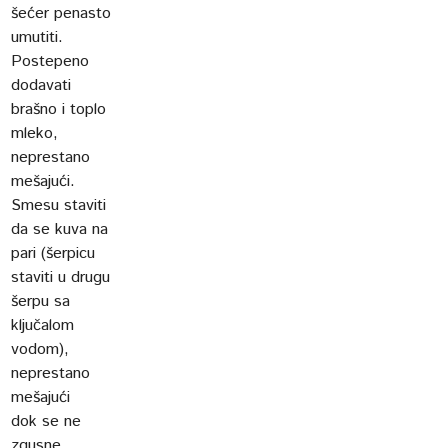
šećer penasto
umutiti.
Postepeno
dodavati
brašno i toplo
mleko,
neprestano
mešajući.
Smesu staviti
da se kuva na
pari (šerpicu
staviti u drugu
šerpu sa
ključalom
vodom),
neprestano
mešajući
dok se ne
zgusne.