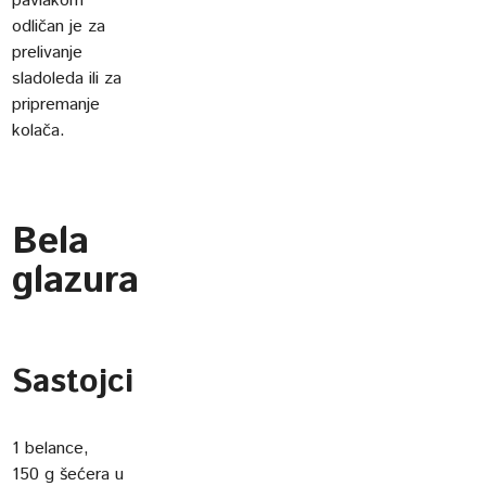
pavlakom
odličan je za
prelivanje
sladoleda ili za
pripremanje
kolača.
Bela
glazura
Sastojci
1 belance,
150 g šećera u