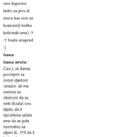
ono kupovno
testo za picu ili
mora bas ono sa
kvascem(i koliko
kolicinski sme) :?:
:?: hvala unapred
:)
Ivana
:
Ivana wrote:
Cao:)..Ja danas
pocinjem sa
ovom dijetom
:unsure: ali me
zanima sa
obzirom da su
neki drzalai ovu
dijetu..da li
npr.zelena salata
sme da se jede
normalno sa
uljem ili...???i da li