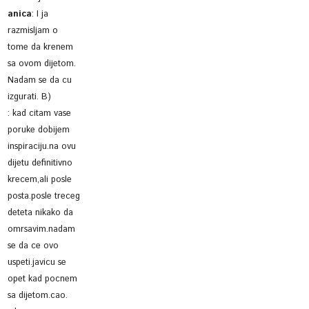
anica
:
I ja
razmisljam o
tome da krenem
sa ovom dijetom.
Nadam se da cu
izgurati. B)
:
kad citam vase
poruke dobijem
inspiraciju.na ovu
dijetu definitivno
krecem,ali posle
posta.posle treceg
deteta nikako da
omrsavim.nadam
se da ce ovo
uspeti.javicu se
opet kad pocnem
sa dijetom.cao.