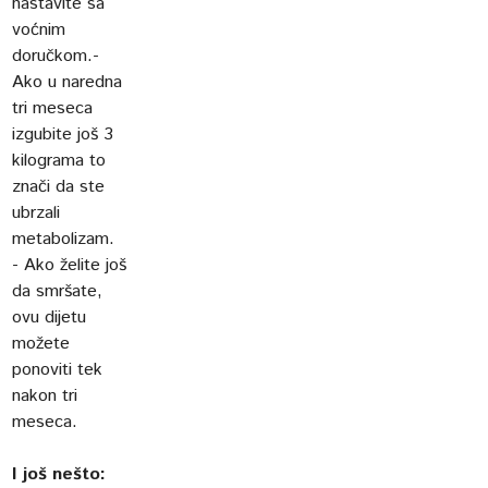
nastavite sa
voćnim
doručkom.-
Ako u naredna
tri meseca
izgubite još 3
kilograma to
znači da ste
ubrzali
metabolizam.
- Ako želite još
da smršate,
ovu dijetu
možete
ponoviti tek
nakon tri
meseca.
I još nešto: