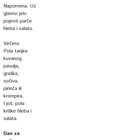
Napomena: Uz
glavno jelo
pojesti parče
hleba i salatu.
Večera:
Pola tanjira
kuvanog
pasulja,
graška,
sočiva,
pirinča ili
krompira.
I još: pola
kriške hleba i
salata.
Dan za