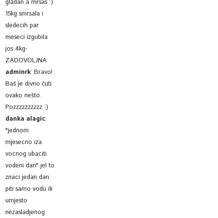
gladan a mrsas :)
15kg smrsala i
sledecih par
meseci izgubila
jos 4kg-
ZADOVOLJNA
adminrk
:
Bravo!
Baš je divno čuti
ovako nešto.
Pozzzzzzzzzz :)
danka alagic
:
"jednom
mjesecno iza
vocnog ubaciti
vodeni dan" jel to
znaci jedan dan
piti samo vodu ili
umjesto
nezasladjenog