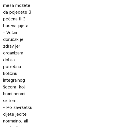
mesa možete
da pojedete 3
pečena ili 3
barena jajeta.
- Voćni
doručak je
zdrav jer
organizam
dobija
potrebnu
količinu
integralnog
šećera, koji
hrani nervni
sistem.
- Po završetku
dijete jedite
normalno, ali