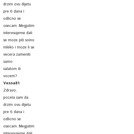
drzim ovu dijetu
pre 6 dana i
odlicno se
osecam. Megjutim
interesujeme dali
se moze piti soino
mleko i moze li se
vecera zameniti
samo
salatom ili
vocem?
Vesna81
:
Zdravo,
pocela sam da
drzim ovu dijetu
pre 6 dana i
odlicno se
osecam. Megjutim
interesujeme dali