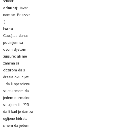
:cheer:
adminrj
:
Javite
nam se. Pozzzzz
:)
Ivana
:
Cao:)..Ja danas
pocinjem sa
ovom dijetom
:unsure: ali me
zanima sa
obzirom da si
drzala ovu dijetu
...da li npr.zelenu
salatu smem da
jedem normalno
sa uljem ili...???i
da li kad je dan za
ugljene hidrate
smem da jedem