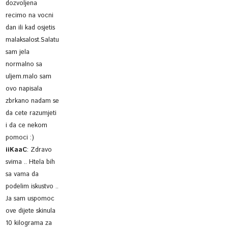
dozvoljena
recimo na vocni
dan ili kad osjetis
malaksalost.Salatu
sam jela
normalno sa
uljem.malo sam
ovo napisala
zbrkano nadam se
da cete razumjeti
i da ce nekom
pomoci :)
iiKaaC
:
Zdravo
svima .. Htela bih
sa vama da
podelim iskustvo ..
Ja sam uspomoc
ove dijete skinula
10 kilograma za