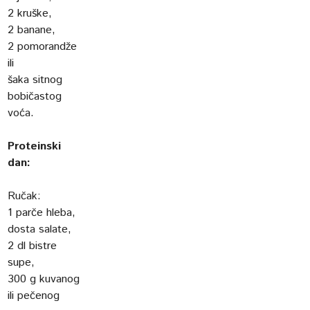
2 kruške,
2 banane,
2 pomorandže
ili
šaka sitnog
bobičastog
voća.
Proteinski
dan:
Ručak:
1 parče hleba,
dosta salate,
2 dl bistre
supe,
300 g kuvanog
ili pečenog