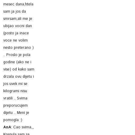
mesec dana,htela
sam ja jos da
smrsam,ali me je
ubijao vocni dan
(posto ja inace
voce ne volim
nesto preterano )
.. Proslo je pola
godine (ako ne i
vise) od kako sam
drzala ovu dijetu i
jos uvek mi se
kilogrami nisu
vratili .. Svima
preporucujem
dijetu .. Meni je
pomogla :)
AnA
:
Cao svima,,,
Krenula sam sa