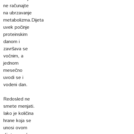
ne računajte
na ubrzavanje
metabolizma.Dijeta
uvek počinje
proteinskim
danom i
završava se
voćnim, a
jednom
mesečno
uvodi se i
vodeni dan.
Redosled ne
smete menjati.
Iako je količina
hrane koja se
unosi ovom