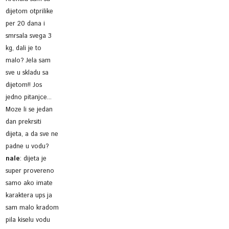
dijetom otprilike
per 20 dana i
smrsala svega 3
kg, dali je to
malo? Jela sam
sve u skladu sa
dijetom!! Jos
jedno pitanjce...
Moze li se jedan
dan prekrsiti
dijeta, a da sve ne
padne u vodu?
nale
:
dijeta je
super provereno
samo ako imate
karaktera ups ja
sam malo kradom
pila kiselu vodu