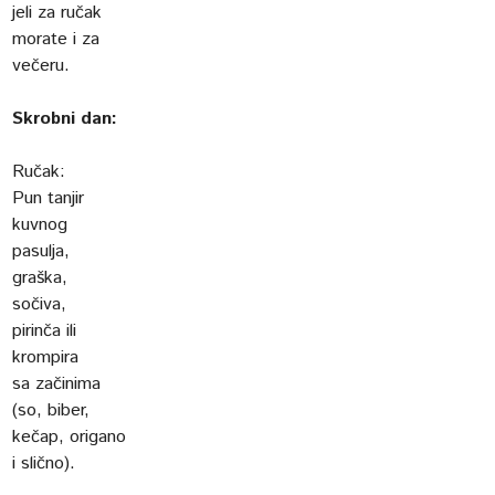
jeli za ručak
morate i za
večeru.
Skrobni dan:
Ručak:
Pun tanjir
kuvnog
pasulja,
graška,
sočiva,
pirinča ili
krompira
sa začinima
(so, biber,
kečap, origano
i slično).