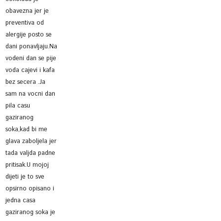
obavezna jer je
preventiva od
alergije posto se
dani ponavljaju.Na
vodeni dan se pije
voda cajevi i kafa
bez secera .Ja
sam na vocni dan
pila casu
gaziranog
soka,kad bi me
glava zaboljela jer
tada valjda padne
pritisak.U mojoj
dijeti je to sve
opsirno opisano i
jedna casa
gaziranog soka je