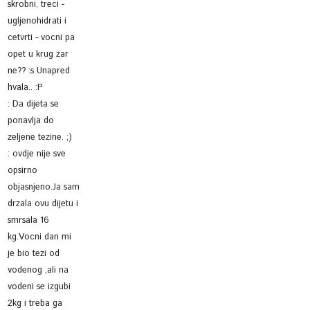
skrobni, treci -
ugljenohidrati i
cetvrti - vocni pa
opet u krug zar
ne?? :s Unapred
hvala.. :P
:
Da dijeta se
ponavlja do
zeljene tezine. ;)
:
ovdje nije sve
opsirno
objasnjeno.Ja sam
drzala ovu dijetu i
smrsala 16
kg.Vocni dan mi
je bio tezi od
vodenog ,ali na
vodeni se izgubi
2kg i treba ga