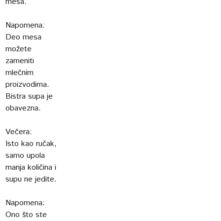
mesa.
Napomena:
Deo mesa
možete
zameniti
mlečnim
proizvodima.
Bistra supa je
obavezna.
Večera:
Isto kao ručak,
samo upola
manja količina i
supu ne jedite.
Napomena:
Ono što ste