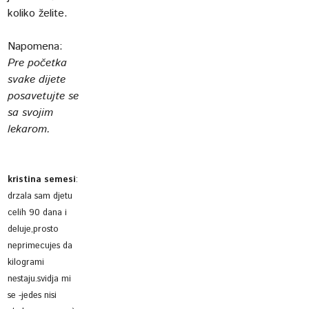
koliko želite.
Napomena:
Pre početka
svake dijete
posavetujte se
sa svojim
lekarom.
kristina semesi
:
drzala sam djetu
celih 90 dana i
deluje,prosto
neprimecujes da
kilogrami
nestaju.svidja mi
se -jedes nisi