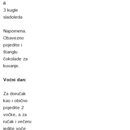
ili
3 kugle
sladoleda
Napomena:
Obavezno
pojedite i
štanglu
čokolade za
kuvanje.
Voćni dan:
Za doručak
kao i obično
pojedite 2
voćke, a za
ručak i večeru
jedite voće