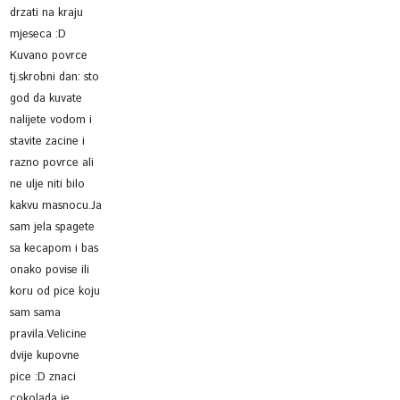
drzati na kraju
mjeseca :D
Kuvano povrce
tj.skrobni dan: sto
god da kuvate
nalijete vodom i
stavite zacine i
razno povrce ali
ne ulje niti bilo
kakvu masnocu.Ja
sam jela spagete
sa kecapom i bas
onako povise ili
koru od pice koju
sam sama
pravila.Velicine
dvije kupovne
pice :D znaci
cokolada je