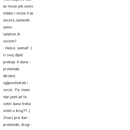
se moze piti soino
mleko i moze li se
vecera zameniti
samo
salatom ili
vocem?
:
Heloo, svima!! :)
U ovoj dijeti
postoje 4 dana -
proteinski,
skrobni,
ugljenohidrati i
vocni.. Pa, meni
nije jasni jel ta
cetiri dana treba
vrteti u krug?? :(
Znaci prvi dan -
proteinski, drugi -