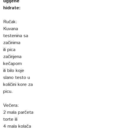
ugljene
hidrate:
Ručak:
Kuvana
testenina sa
začinima
ili pica
začinjena
kečapom
ili bilo koje
slano testo u
količini kore za
picu.
Večera:
2 mala parčeta
torte ili
4 mala kolača