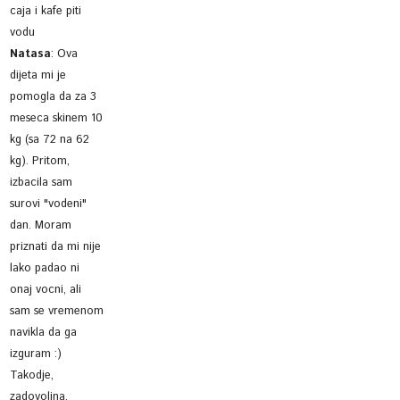
caja i kafe piti
vodu
Natasa
:
Ova
dijeta mi je
pomogla da za 3
meseca skinem 10
kg (sa 72 na 62
kg). Pritom,
izbacila sam
surovi "vodeni"
dan. Moram
priznati da mi nije
lako padao ni
onaj vocni, ali
sam se vremenom
navikla da ga
izguram :)
Takodje,
zadovoljna.