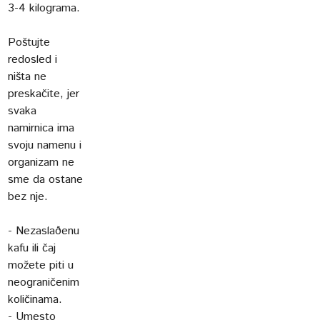
3-4 kilograma.
Poštujte
redosled i
ništa ne
preskačite, jer
svaka
namirnica ima
svoju namenu i
organizam ne
sme da ostane
bez nje.
- Nezaslaðenu
kafu ili čaj
možete piti u
neograničenim
količinama.
- Umesto