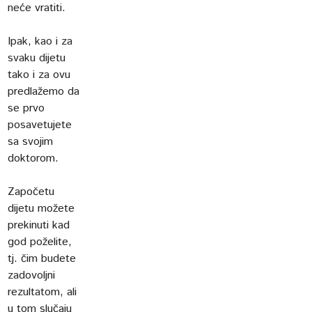
neće vratiti.
Ipak, kao i za
svaku dijetu
tako i za ovu
predlažemo da
se prvo
posavetujete
sa svojim
doktorom.
Započetu
dijetu možete
prekinuti kad
god poželite,
tj. čim budete
zadovoljni
rezultatom, ali
u tom slučaju