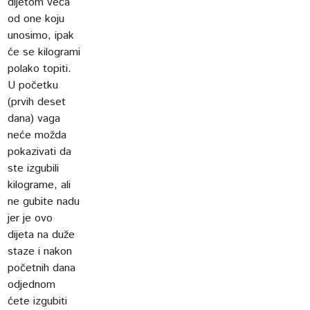
dijetom veća
od one koju
unosimo, ipak
će se kilogrami
polako topiti.
U početku
(prvih deset
dana) vaga
neće možda
pokazivati da
ste izgubili
kilograme, ali
ne gubite nadu
jer je ovo
dijeta na duže
staze i nakon
početnih dana
odjednom
ćete izgubiti