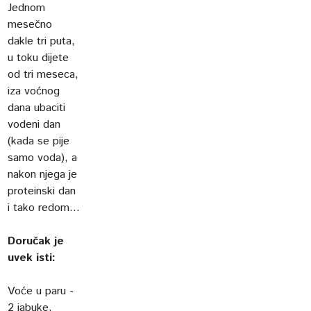
Jednom
mesečno
dakle tri puta,
u toku dijete
od tri meseca,
iza voćnog
dana ubaciti
vodeni dan
(kada se pije
samo voda), a
nakon njega je
proteinski dan
i tako redom...
Doručak je
uvek isti:
Voće u paru -
2 jabuke,