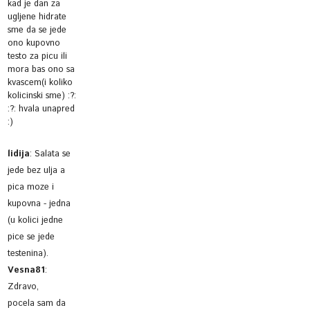
kad je dan za
ugljene hidrate
sme da se jede
ono kupovno
testo za picu ili
mora bas ono sa
kvascem(i koliko
kolicinski sme) :?:
:?: hvala unapred
:)
lidija
:
Salata se
jede bez ulja a
pica moze i
kupovna - jedna
(u kolici jedne
pice se jede
testenina).
Vesna81
:
Zdravo,
pocela sam da