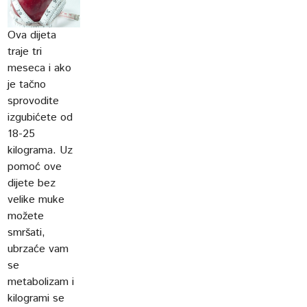
Ova dijeta
traje tri
meseca i ako
je tačno
sprovodite
izgubićete od
18-25
kilograma. Uz
pomoć ove
dijete bez
velike muke
možete
smršati,
ubrzaće vam
se
metabolizam i
kilogrami se