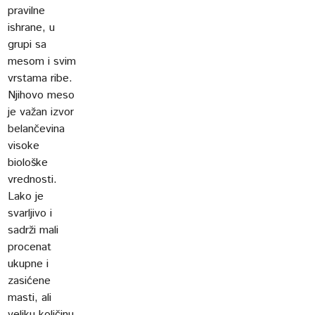
pravilne
ishrane, u
grupi sa
mesom i svim
vrstama ribe.
Njihovo meso
je važan izvor
belančevina
visoke
biološke
vrednosti.
Lako je
svarljivo i
sadrži mali
procenat
ukupne i
zasićene
masti, ali
veliku količinu