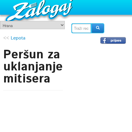
<<
Lepota
Peršun za
uklanjanje
mitisera