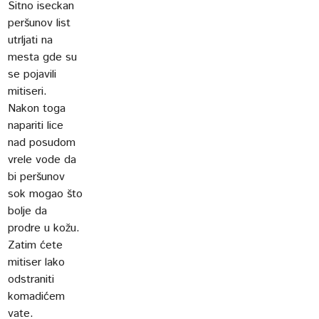
Sitno iseckan
peršunov list
utrljati na
mesta gde su
se pojavili
mitiseri.
Nakon toga
napariti lice
nad posudom
vrele vode da
bi peršunov
sok mogao što
bolje da
prodre u kožu.
Zatim ćete
mitiser lako
odstraniti
komadićem
vate.