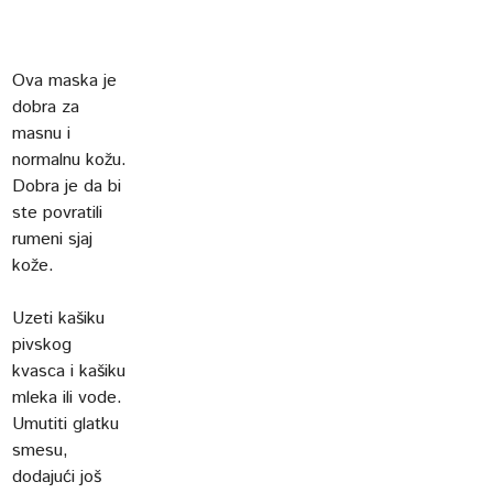
Ova maska je
dobra za
masnu i
normalnu kožu.
Dobra je da bi
ste povratili
rumeni sjaj
kože.
Uzeti kašiku
pivskog
kvasca i kašiku
mleka ili vode.
Umutiti glatku
smesu,
dodajući još