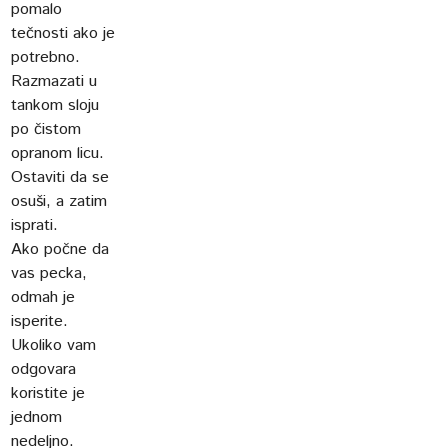
pomalo
tečnosti ako je
potrebno.
Razmazati u
tankom sloju
po čistom
opranom licu.
Ostaviti da se
osuši, a zatim
isprati.
Ako počne da
vas pecka,
odmah je
isperite.
Ukoliko vam
odgovara
koristite je
jednom
nedeljno.